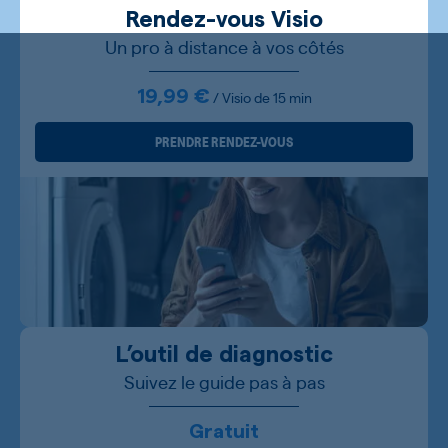
Rendez-vous Visio
Un pro à distance à vos côtés
19,99 €
/ Visio de 15 min
PRENDRE RENDEZ-VOUS
L’outil de diagnostic
Suivez le guide pas à pas
Gratuit