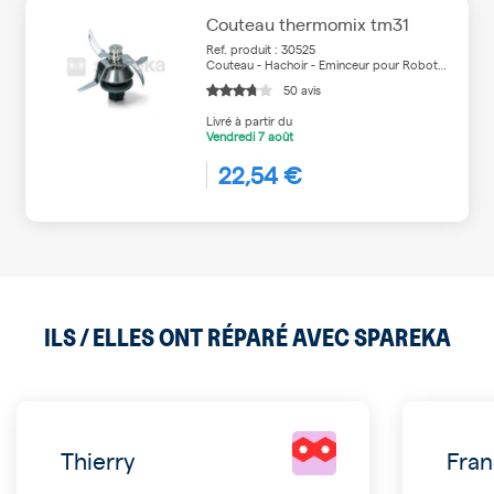
Couteau thermomix tm31
Ref. produit : 30525
Couteau - Hachoir - Eminceur pour Robot
de cuisine
50 avis
Livré à partir du
Vendredi
7 août
22,54 €
ILS / ELLES ONT RÉPARÉ AVEC SPAREKA
Thierry
Fran