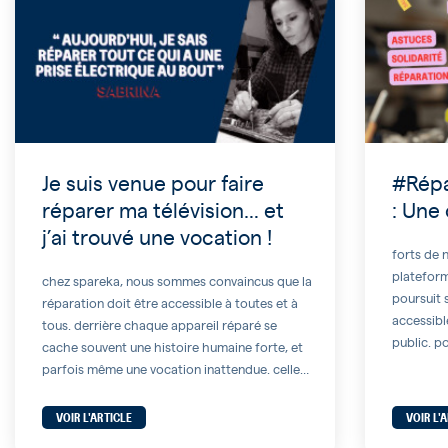
Je suis venue pour faire
#Rép
réparer ma télévision… et
: Une
j’ai trouvé une vocation !
forts de
plateform
chez spareka, nous sommes convaincus que la
poursuit 
réparation doit être accessible à toutes et à
accessible
tous. derrière chaque appareil réparé se
public. p
cache souvent une histoire humaine forte, et
nous nou
parfois même une vocation inattendue. celle
et lançon
de sabrina en est un parfait exemple. une
#réparec
entrée inattendue dans l’univers de la
VOIR L'ARTICLE
VOIR L'
à mettre 
réparation rien ne prédestinait sabrina à