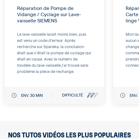
Réparation de Pompe de
Répar
Vidange / Cyclage sur Lave-
Carte
vaisselle SIEMENS
ling
Le lave-vaisselle lavait moins bien, puis
Mon lav
est venu un code d'erreur. Après
aucun v
recherche sur Spareka, la conclusion
changer
était que c'était la pompe de cyclage qui
command
était en cause. Avec le numéro de
prendre
modèle du lave-vaisselle j'ai trouvé sans
connect
problème la pièce de rechange.
DIFFICULTÉ
ENV. 30 MIN
ENV.
NOS TUTOS VIDÉOS LES PLUS POPULAIRES