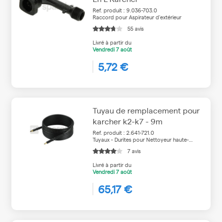
Ref. produit : 9.036-703.0
Raccord pour Aspirateur d'extérieur
55 avis
Livré à partir du
Vendredi
7 août
5,72 €
Tuyau de remplacement pour
karcher k2-k7 - 9m
Ref. produit : 2.641-721.0
Tuyaux - Durites pour Nettoyeur haute-
pression
7 avis
Livré à partir du
Vendredi
7 août
65,17 €