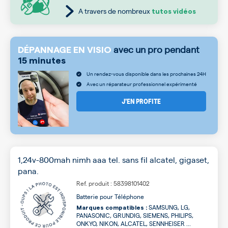
A travers de nombreux
tutos vidéos
avec un pro pendant
DÉPANNAGE EN VISIO
15 minutes
Un rendez-vous disponible dans les prochaines 24H
Avec un réparateur professionnel expérimenté
J’EN PROFITE
1,24v-800mah nimh aaa tel. sans fil alcatel, gigaset,
pana.
Ref. produit : 58398101402
Batterie pour Téléphone
SAMSUNG, LG,
Marques compatibles :
PANASONIC, GRUNDIG, SIEMENS, PHILIPS,
ONKYO, NIKON, ALCATEL, SENNHEISER ...