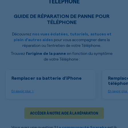
TÉLÉPHONE
GUIDE DE RÉPARATION DE PANNE POUR
TÉLÉPHONE
Découvrez
nos vues éclatées, tutoriels, astuces et
pour vous accompagner dans la
plein d’autres aides
réparation ou l’entretien de votre Téléphone.
Trouvez
en fonction du symptôme
l’origine de la panne
de votre Téléphone :
Remplacer sa batterie d'iPhone
Remplace
télépho
En savoir plus
En savoir plus
ACCÉDER À NOTRE AIDE À LA RÉPARATION
Vous avez une question ? La
est là
communauté Spareka