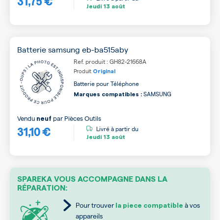
31,75 €
Jeudi
13 août
Batterie samsung eb-ba515aby
Ref. produit : GH82-21668A
Produit
Original
Batterie pour Téléphone
SAMSUNG
Marques compatibles :
Vendu
par
Pièces Outils
neuf
31,10 €
Livré à partir du
Jeudi
13 août
SPAREKA VOUS ACCOMPAGNE DANS LA
RÉPARATION:
Pour trouver
à vos
la piece compatible
appareils