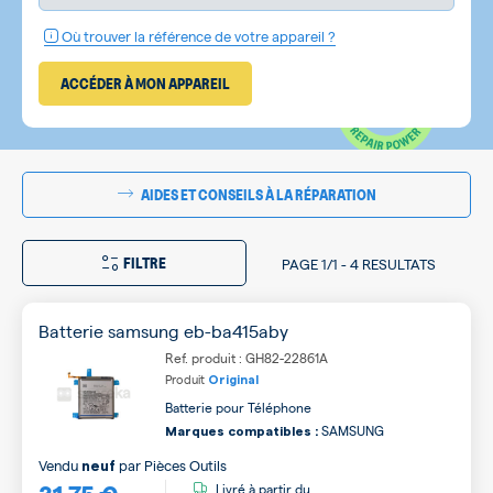
Où trouver la référence de votre appareil ?
ACCÉDER À MON APPAREIL
AIDES ET CONSEILS À LA RÉPARATION
FILTRE
PAGE
1/1
-
4 RESULTATS
Batterie samsung eb-ba415aby
Ref. produit : GH82-22861A
Produit
Original
Batterie pour Téléphone
SAMSUNG
Marques compatibles :
Vendu
par
Pièces Outils
neuf
Livré à partir du