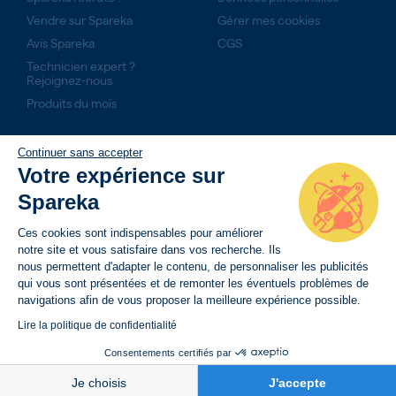
Vendre sur Spareka
Gérer mes cookies
Avis Spareka
CGS
Technicien expert ?
Rejoignez-nous
Produits du mois
NOS ENGAGEMENTS
Continuer sans accepter
Votre expérience sur
14 jours pour retourner son produit
Spareka
Livraison rapide avec suivi de commande
Paiement sécurisé
Ces cookies sont indispensables pour améliorer
notre site et vous satisfaire dans vos recherche. Ils
nous permettent d'adapter le contenu, de personnaliser les publicités
qui vous sont présentées et de remonter les éventuels problèmes de
navigations afin de vous proposer la meilleure expérience possible.
Lire la politique de confidentialité
Consentements certifiés par
BESOIN D’AIDE
Je choisis
J'accepte