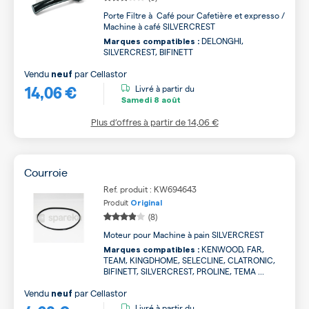
Porte Filtre à Café pour Cafetière et expresso /
Machine à café SILVERCREST
DELONGHI,
Marques compatibles :
SILVERCREST, BIFINETT
Vendu
par
Cellastor
neuf
14,06 €
Livré à partir du
Samedi
8 août
Plus d’offres à partir de
14,06 €
Courroie
Ref. produit : KW694643
Produit
Original
(8)
Moteur pour Machine à pain SILVERCREST
KENWOOD, FAR,
Marques compatibles :
TEAM, KINGDHOME, SELECLINE, CLATRONIC,
BIFINETT, SILVERCREST, PROLINE, TEMA ...
Vendu
par
Cellastor
neuf
Livré à partir du