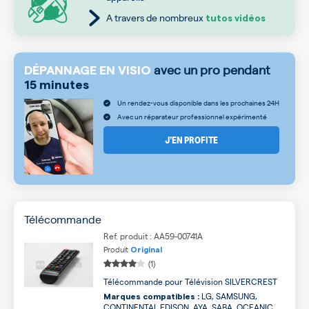
A travers de nombreux
tutos vidéos
avec un pro pendant
DÉPANNAGE EN VISIO
15 minutes
Un rendez-vous disponible dans les prochaines 24H
Avec un réparateur professionnel expérimenté
J’EN PROFITE
Télécommande
Ref. produit : AA59-00741A
Produit
Original
(1)
Télécommande pour Télévision SILVERCREST
LG, SAMSUNG,
Marques compatibles :
CONTINENTAL EDISON, AYA, SABA, OCEANIC,