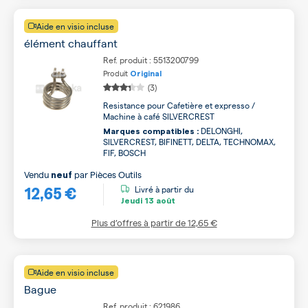
Aide en visio incluse
élément chauffant
Ref. produit : 5513200799
Produit
Original
(3)
Resistance pour Cafetière et expresso /
Machine à café SILVERCREST
DELONGHI,
Marques compatibles :
SILVERCREST, BIFINETT, DELTA, TECHNOMAX,
FIF, BOSCH
Vendu
par
Pièces Outils
neuf
12,65 €
Livré à partir du
Jeudi
13 août
Plus d’offres à partir de
12,65 €
Aide en visio incluse
Bague
Ref. produit : 621986