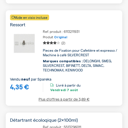
Aide en visio incluse
Ressort
Ref. produit : 6113211931
Produit
Original
(2)
Pieces de Fixation pour Cafetière et expresso /
Machine à café SILVERCREST
DELONGHI, SMEG,
Marques compatibles :
SILVERCREST, BIFINETT, DELTA, SIMAC,
TECHNOMAX, KENWOOD
Vendu
par
Spareka
neuf
4,35 €
Livré à partir du
Vendredi
7 août
Plus d’offres à partir de
3,89 €
Détartrant écoloqique (2x100ml)
Ref. produit : 5513296011