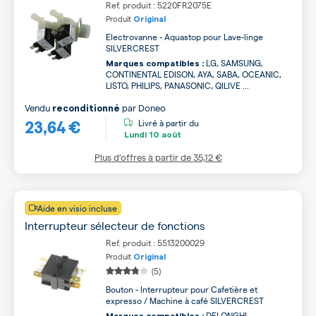
Ref. produit : 5220FR2075E
Produit
Original
Electrovanne - Aquastop pour Lave-linge
SILVERCREST
LG, SAMSUNG,
Marques compatibles :
CONTINENTAL EDISON, AYA, SABA, OCEANIC,
LISTO, PHILIPS, PANASONIC, QILIVE ...
Vendu
par
Doneo
reconditionné
23,64 €
Livré à partir du
Lundi
10 août
Plus d’offres à partir de
35,12 €
Aide en visio incluse
Interrupteur sélecteur de fonctions
Ref. produit : 5513200029
Produit
Original
(5)
Bouton - Interrupteur pour Cafetière et
expresso / Machine à café SILVERCREST
DELONGHI,