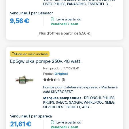
LISTO, PHILIPS, PANASONIC, ESSENTIEL B ...
Vendu
par
Cellastor
neuf
9,56 €
Livré à partir du
Vendredi
7 août
Plus d’offres à partir de
9,56 €
Aide en visio incluse
Ep5gw ulka pompe 230v, 48 watt,
Ref. produit : 5113211311
Produit
Original
(1)
Pompe pour Cafetière et expresso / Machine à
café SILVERCREST
DELONGHI, PHILIPS,
Marques compatibles :
KRUPS, SAECO, GAGGIA, WHIRLPOOL, SMEG,
SILVERCREST, BIFINETT, AEG ...
Vendu
par
Spareka
neuf
21,61 €
Livré à partir du
Vendredi
7 août