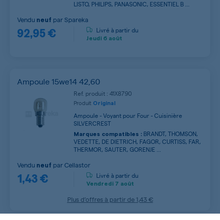
LISTO, PHILIPS, PANASONIC, ESSENTIEL B ...
Vendu
par
Spareka
neuf
92,95 €
Livré à partir du
Jeudi
6 août
Ampoule 15we14 42,60
Ref. produit : 41X8790
Produit
Original
Ampoule - Voyant pour Four - Cuisinière
SILVERCREST
BRANDT, THOMSON,
Marques compatibles :
VEDETTE, DE DIETRICH, FAGOR, CURTISS, FAR,
THERMOR, SAUTER, GORENJE ...
Vendu
par
Cellastor
neuf
1,43 €
Livré à partir du
Vendredi
7 août
Plus d’offres à partir de
1,43 €