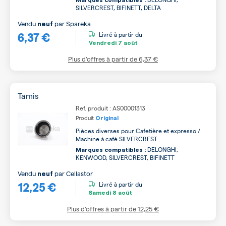
Marques compatibles :
SILVERCREST, BIFINETT, DELTA
Vendu
par
Spareka
neuf
6,37 €
Livré à partir du
Vendredi
7 août
Plus d’offres à partir de
6,37 €
Tamis
Ref. produit : AS00001313
Produit
Original
Pièces diverses pour Cafetière et expresso /
Machine à café SILVERCREST
DELONGHI,
Marques compatibles :
KENWOOD, SILVERCREST, BIFINETT
Vendu
par
Cellastor
neuf
12,25 €
Livré à partir du
Samedi
8 août
Plus d’offres à partir de
12,25 €