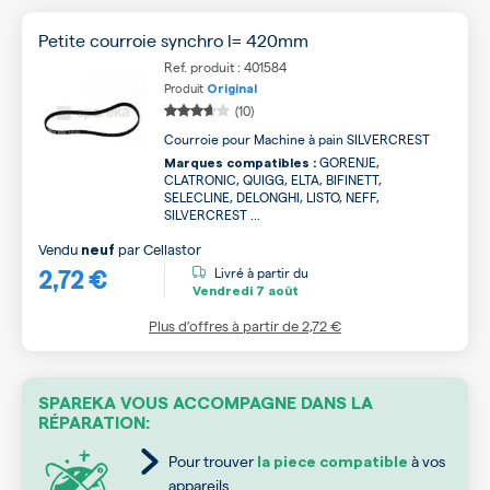
Petite courroie synchro l= 420mm
Ref. produit : 401584
Produit
Original
(10)
Courroie pour Machine à pain SILVERCREST
GORENJE,
Marques compatibles :
CLATRONIC, QUIGG, ELTA, BIFINETT,
SELECLINE, DELONGHI, LISTO, NEFF,
SILVERCREST ...
Vendu
par
Cellastor
neuf
2,72 €
Livré à partir du
Vendredi
7 août
Plus d’offres à partir de
2,72 €
SPAREKA VOUS ACCOMPAGNE DANS LA
RÉPARATION:
Pour trouver
à vos
la piece compatible
appareils