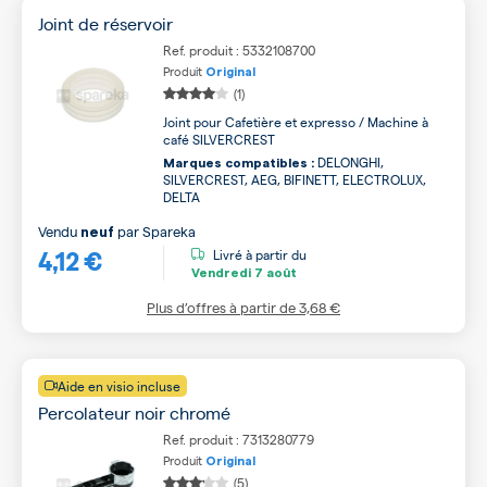
Joint de réservoir
Ref. produit : 5332108700
Produit
Original
(1)
Joint pour Cafetière et expresso / Machine à
café SILVERCREST
DELONGHI,
Marques compatibles :
SILVERCREST, AEG, BIFINETT, ELECTROLUX,
DELTA
Vendu
par
Spareka
neuf
4,12 €
Livré à partir du
Vendredi
7 août
Plus d’offres à partir de
3,68 €
Aide en visio incluse
Percolateur noir chromé
Ref. produit : 7313280779
Produit
Original
(5)