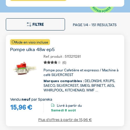
FILTRE
PAGE
1/4
-
151 RESULTATS
Aide en visio incluse
Pompe ulka 48w ep5
Ref. produit : 5113211281
(6)
Pompe pour Cafetière et expresso / Machine à
café SILVERCREST
DELONGHI, KRUPS,
Marques compatibles :
SAECO, SILVERCREST, SMEG, BIFINETT, AEG,
WHIRLPOOL, KITCHENAID, WMF ...
Vendu
par
Spareka
neuf
15,96 €
Livré à partir du
Samedi
8 août
Plus d’offres à partir de
15,96 €