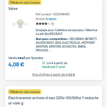
Aide en visio incluse
Valve
Ref. produit : 5332148400
Produit
Original
(1)
Soupape pour Cafetière et expresso / Machine
à café SILVERCREST
DELONGHI, BIFINETT,
Marques compatibles :
SILVERCREST, AEG, ELECTROLUX, HOTPOINT
ARISTON, ARISTON, SCHOLTES, SMEG,
PRIVILEG ...
Vendu
par
Spareka
neuf
4,08 €
Livré à partir du
Vendredi
7 août
Plus d’offres à partir de
4,08 €
Aide en visio incluse
Electrovanne arrivee d eau 220v-50/60hz 1 reducte
ur voie g