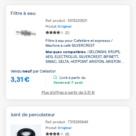
Filtre à eau
Ref. produit : 5513220521
Produit
Original
(2)
Filtre à eau pour Cafetière et expresso /
Machine à café SILVERCREST
DELONGHI, KRUPS,
Marques compatibles :
AEG, ELECTROLUX, SILVERCREST, BIFINETT,
SIMAC, DELTA, HOTPOINT ARISTON, ARISTON ...
Vendu
par
Cellastor
neuf
3,31 €
Livré à partir du
Vendredi
7 août
Plus d’offres à partir de
3,31 €
Joint de percolateur
Ref. produit : 7313285849
Produit
Original
(8)