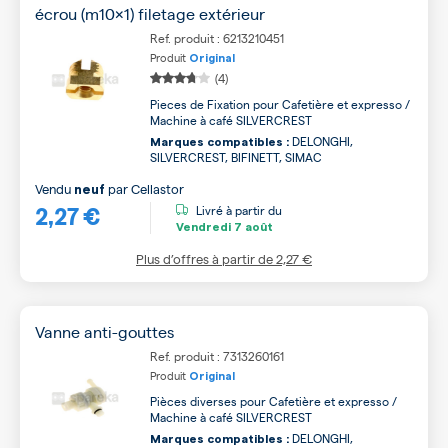
écrou (m10x1) filetage extérieur
Ref. produit : 6213210451
Produit
Original
(4)
Pieces de Fixation pour Cafetière et expresso /
Machine à café SILVERCREST
DELONGHI,
Marques compatibles :
SILVERCREST, BIFINETT, SIMAC
Vendu
par
Cellastor
neuf
2,27 €
Livré à partir du
Vendredi
7 août
Plus d’offres à partir de
2,27 €
Vanne anti-gouttes
Ref. produit : 7313260161
Produit
Original
Pièces diverses pour Cafetière et expresso /
Machine à café SILVERCREST
DELONGHI,
Marques compatibles :