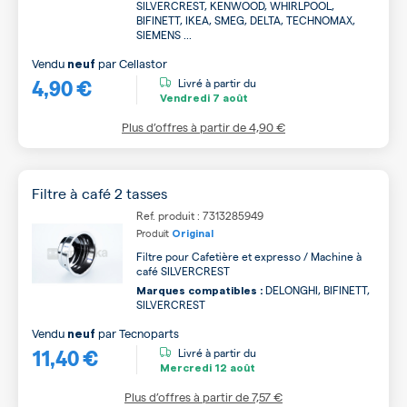
SILVERCREST, KENWOOD, WHIRLPOOL,
BIFINETT, IKEA, SMEG, DELTA, TECHNOMAX,
SIEMENS ...
Vendu
par
Cellastor
neuf
4,90 €
Livré à partir du
Vendredi
7 août
Plus d’offres à partir de
4,90 €
Filtre à café 2 tasses
Ref. produit : 7313285949
Produit
Original
Filtre pour Cafetière et expresso / Machine à
café SILVERCREST
DELONGHI, BIFINETT,
Marques compatibles :
SILVERCREST
Vendu
par
Tecnoparts
neuf
11,40 €
Livré à partir du
Mercredi
12 août
Plus d’offres à partir de
7,57 €