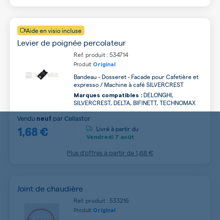
Aide en visio incluse
Levier de poignée percolateur
Ref. produit : 534714
Produit
Original
Bandeau - Dosseret - Facade pour Cafetière et
expresso / Machine à café SILVERCREST
DELONGHI,
Marques compatibles :
SILVERCREST, DELTA, BIFINETT, TECHNOMAX
Vendu
par
Cellastor
neuf
1,68 €
Livré à partir du
Vendredi
7 août
Plus d’offres à partir de
1,68 €
Joint de chaudière
Ref. produit : 533216
Produit
Original