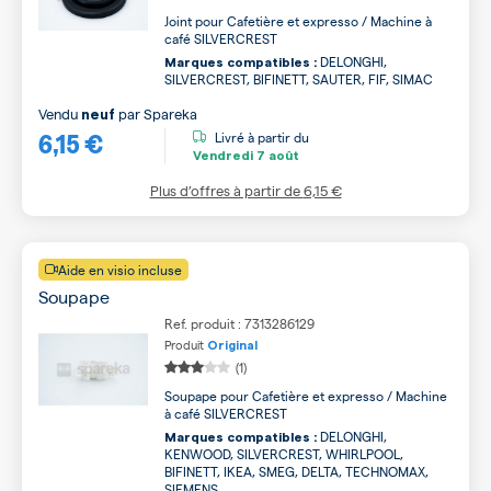
Joint pour Cafetière et expresso / Machine à
café SILVERCREST
DELONGHI,
Marques compatibles :
SILVERCREST, BIFINETT, SAUTER, FIF, SIMAC
Vendu
par
Spareka
neuf
6,15 €
Livré à partir du
Vendredi
7 août
Plus d’offres à partir de
6,15 €
Aide en visio incluse
Soupape
Ref. produit : 7313286129
Produit
Original
(1)
Soupape pour Cafetière et expresso / Machine
à café SILVERCREST
DELONGHI,
Marques compatibles :
KENWOOD, SILVERCREST, WHIRLPOOL,
BIFINETT, IKEA, SMEG, DELTA, TECHNOMAX,
SIEMENS ...