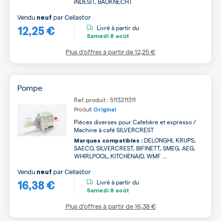
INDESIT, BAUKNECHT
Vendu
par
Cellastor
neuf
12,25 €
Livré à partir du
Samedi
8 août
Plus d’offres à partir de
12,25 €
Pompe
Ref. produit : 5113211311
Produit
Original
Pièces diverses pour Cafetière et expresso /
Machine à café SILVERCREST
DELONGHI, KRUPS,
Marques compatibles :
SAECO, SILVERCREST, BIFINETT, SMEG, AEG,
WHIRLPOOL, KITCHENAID, WMF ...
Vendu
par
Cellastor
neuf
16,38 €
Livré à partir du
Samedi
8 août
Plus d’offres à partir de
16,38 €