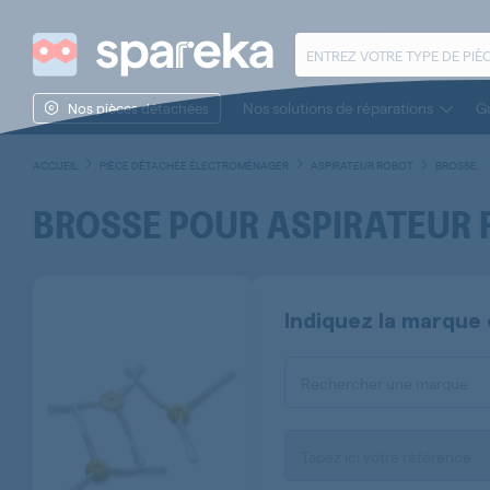
Nos solutions de réparations
Gu
Nos pièces détachées
ACCUEIL
PIÈCE DÉTACHÉE ÉLECTROMÉNAGER
ASPIRATEUR ROBOT
BROSSE
BROSSE POUR ASPIRATEUR
Indiquez la marque 
Rechercher une marque
Tapez ici votre référence