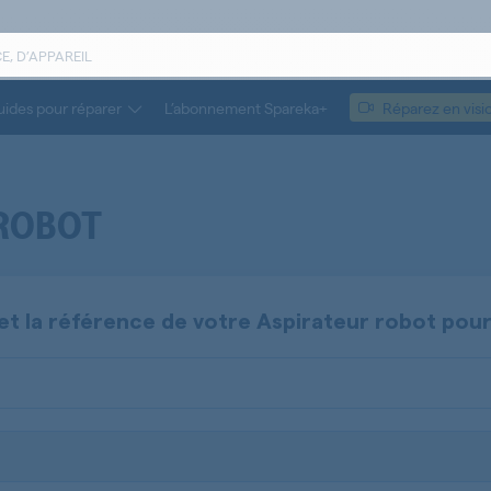
ides pour réparer
L’abonnement Spareka+
Réparez en visi
 ROBOT
et la référence de votre
Aspirateur robot
pour