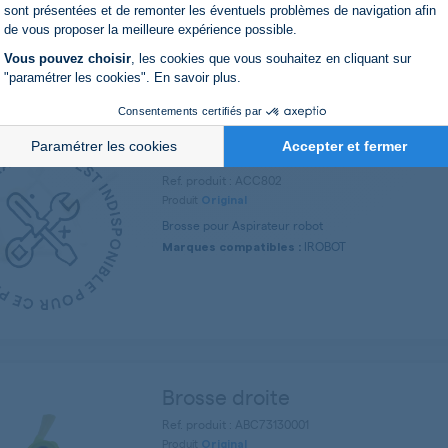
Axeptio consent
IROBOT
sont présentées et de remonter les éventuels problèmes de navigation afin
Marques compatibles :
de vous proposer la meilleure expérience possible.
Vous pouvez choisir
, les cookies que vous souhaitez en cliquant sur
"paramétrer les cookies".
En savoir plus
.
Consentements certifiés par
Paramétrer les cookies
Accepter et fermer
Kit de brosses
Ref. produit : ACC802
Produit
Original
Brosse pour Aspirateur robot
IROBOT
Marques compatibles :
Brosse droite
Ref. produit : ABC73130001
Produit
Original