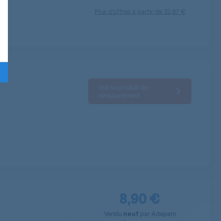
Plus d’offres à partir de
32,87 €
Voir le produit de
remplacement
8,90 €
Vendu
par
Adepem
neuf