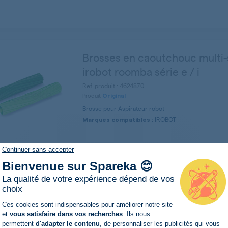
Brosses en caoutchouc multi-
irobot roomba série e / i
Ref. produit : 4624870
Produit
Original
Brosse pour Aspirateur robot
IROBOT
Marques compatibles :
Continuer sans accepter
Bienvenue sur Spareka 😊
Brosses à rouleaux pour irob
La qualité de votre expérience dépend de vos
choix
série 800 / 900
Plateforme de Gestion du Consentemen
Ces cookies sont indispensables pour améliorer notre site
Ref. produit : 4419704
et
vous satisfaire dans vos recherches
. Ils nous
Brosse pour Aspirateur robot
permettent
d'adapter le contenu
, de personnaliser les publicités qui vous