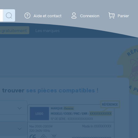
Aide et contact
Connexion
Panier
o gratuitement
Les marques
 trouver
ses pièces compatibles !