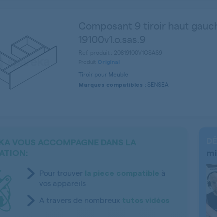
Composant 9 tiroir haut gauc
19100v1.o.sas.9
Ref. produit : 20819100V1OSAS9
Produit
Original
Tiroir pour Meuble
SENSEA
Marques compatibles :
DÉ
KA VOUS ACCOMPAGNE DANS LA
ATION:
mi
Pour trouver
à
la piece compatible
vos appareils
A travers de nombreux
tutos vidéos