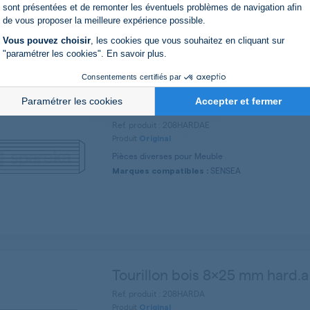
Axeptio consent
SENSEA
Marques compatibles :
sont présentées et de remonter les éventuels problèmes de navigation afin
de vous proposer la meilleure expérience possible.
Vous pouvez choisir
, les cookies que vous souhaitez en cliquant sur
"paramétrer les cookies".
En savoir plus
.
Consentements certifiés par
Paramétrer les cookies
Accepter et fermer
Tourillon bois 6x20 mm hard.
Ref. produit : 208HARDAE
Produit
Original
Pièces diverses pour Meuble
SENSEA
Marques compatibles :
Tourillon bois 8x25 mm hard.a
Ref. produit : 208HARDA
Produit
Original