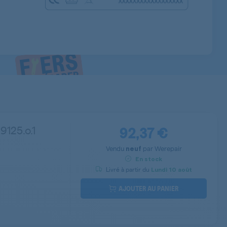
92,37 €
9125.o.1
Vendu
par
Werepair
neuf
En stock
Livré à partir du
Lundi
10 août
AJOUTER AU PANIER