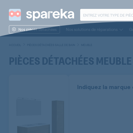
Nos solutions de réparations
Gu
Nos pièces détachées
ACCUEIL
PIÈCES DÉTACHÉES SALLE DE BAIN
MEUBLE
PIÈCES DÉTACHÉES
MEUBLE
Indiquez la marque 