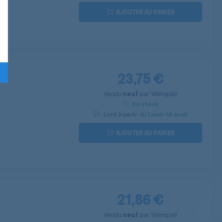
AJOUTER AU PANIER
23,75 €
ae
Vendu
par
Werepair
neuf
En stock
Livré à partir du
Lundi
10 août
AJOUTER AU PANIER
21,86 €
Vendu
par
Werepair
neuf