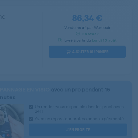
86,34 €
he
Vendu
par
Werepair
neuf
En stock
Livré à partir du
Lundi
10 août
AJOUTER AU PANIER
avec un pro pendant
PANNAGE EN VISIO
15
nutes
Un rendez-vous disponible dans les prochaines
24H
Avec un réparateur professionnel expérimenté
J’EN PROFITE