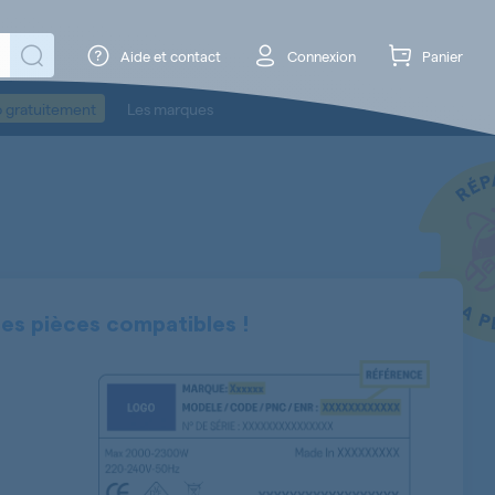
Aide et contact
Connexion
Panier
o gratuitement
Les marques
ses pièces compatibles !