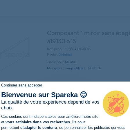
Composant 1 miroir sans étag
a19130.o.15
Ref. produit : 208A19130O15
Produit
Original
Tiroir pour Meuble
SENSEA
Marques compatibles :
Continuer sans accepter
Bienvenue sur Spareka 😊
Vis st430mm dc0006
La qualité de votre expérience dépend de vos
choix
Ref. produit : 259DC0006
Plateforme de Gestion du Consentemen
Ces cookies sont indispensables pour améliorer notre site
Produit
Original
et
vous satisfaire dans vos recherches
. Ils nous
Visserie pour Meuble
permettent
d'adapter le contenu
, de personnaliser les publicités qui vous