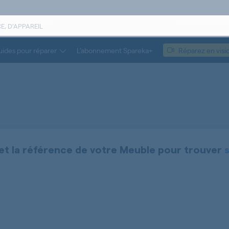
ides pour réparer
L’abonnement Spareka+
Réparez en visi
et la référence de votre
Meuble
pour trouver