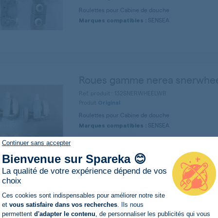
Roulettes pour Cabine de douche
SENSEA
Marques compatibles :
Roues gamme nerea snerwhe
Ref. produit : 132SNERWHEELWB
Produit
Original
Roulettes pour Cabine de douche
SENSEA
Marques compatibles :
Continuer sans accepter
Bienvenue sur Spareka 😊
La qualité de votre expérience dépend de vos
choix
Plateforme de Gestion du Consentemen
Roues inférieures quad sens
Ces cookies sont indispensables pour améliorer notre site
et
vous satisfaire dans vos recherches
. Ils nous
Ref. produit : 032QUADBW
permettent
d'adapter le contenu
, de personnaliser les publicités qui vous