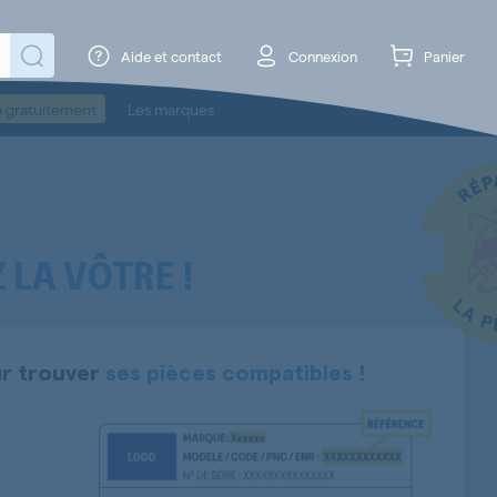
Aide et contact
Connexion
Panier
o gratuitement
Les marques
 LA VÔTRE !
r trouver
ses pièces compatibles !