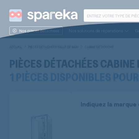
Nos solutions de réparations
Gu
Nos pièces détachées
ACCUEIL
PIÈCES DÉTACHÉES SALLE DE BAIN
CABINE DE DOUCHE
PIÈCES DÉTACHÉES
CABINE
1 PIÈCES DISPONIBLES POU
Indiquez la marque 