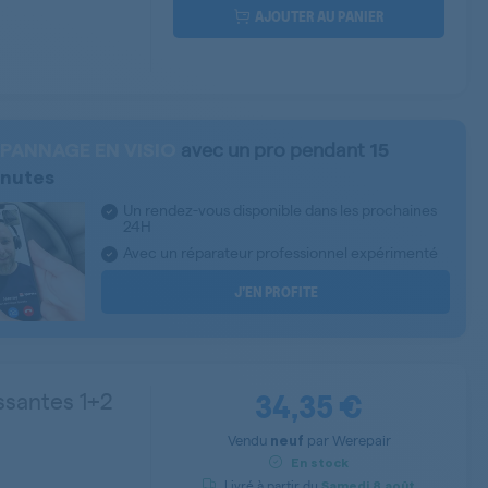
AJOUTER AU PANIER
avec un pro pendant
PANNAGE EN VISIO
15
nutes
Un rendez-vous disponible dans les prochaines
24H
Avec un réparateur professionnel expérimenté
J’EN PROFITE
34,35 €
ssantes 1+2
Vendu
par
Werepair
neuf
En stock
Livré à partir du
Samedi
8 août