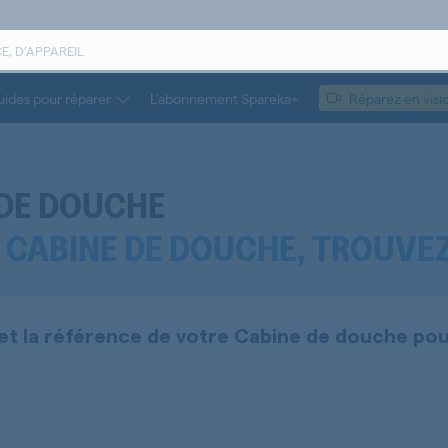
ides pour réparer
L’abonnement Spareka+
Réparez en visi
 DE DOUCHE
R CABINE DE DOUCHE, TROUVEZ
et la référence de votre
Cabine de douche
pou