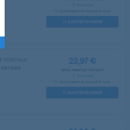
En stock
Livré à partir du
Samedi
8 août
AJOUTER AU PANIER
22,97 €
t intérieur
 sensea
Vendu
par
Werepair
neuf
En stock
Livré à partir du
Samedi
8 août
AJOUTER AU PANIER