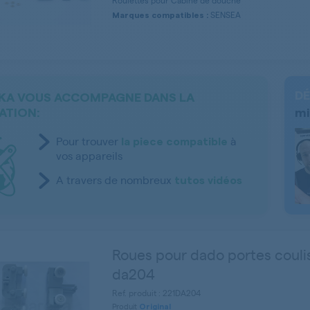
Roulettes pour Cabine de douche
SENSEA
Marques compatibles :
DÉ
KA VOUS ACCOMPAGNE DANS LA
ATION:
mi
Pour trouver
à
la piece compatible
vos appareils
A travers de nombreux
tutos vidéos
Roues pour dado portes couli
da204
Ref. produit : 221DA204
Produit
Original