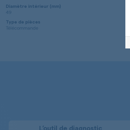
Diamètre intérieur (mm)
49
Type de pièces
Télécommande
L’outil de diagnostic