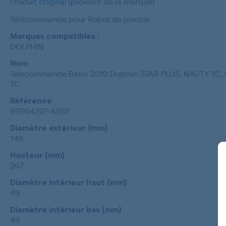
Produit
original
(provient de la marque)
Télécommande pour Robot de piscine
Marques compatibles :
DOLPHIN
Nom
Telecommande Basic 2010 Dolphin STAR PLUS, NAUTY T
TC
Référence
99954227-ASSY
Diamètre extérieur (mm)
149
Hauteur (mm)
267
Diamètre intérieur haut (mm)
49
Diamètre intérieur bas (mm)
49