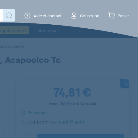
Aide et contact
Connexion
Panier
o gratuitement
Les marques
OLCO TC DOLPHIN
, Acapoolco Tc
74,81 €
Vendu
neuf
par
NEXECOM
En stock
Livré à partir du
Jeudi
13 août