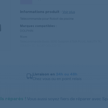
-
Voir plus
Informations produit
Télécommande pour Robot de piscine
Marques compatibles :
DOLPHIN
Nom
Telecommande Basic 2010 Dolphin STAR PLUS, NAUTY TC,
SWASH TC, ACAPOOLCO TC
Référence
99954227-ASSY
Diamètre extérieur (mm)
149
Hauteur (mm)
Livraison en
24h ou 48h
267
Chez vous ou en point relais
Vous aussi soyez fiers de réparer avec S
ls réparés !