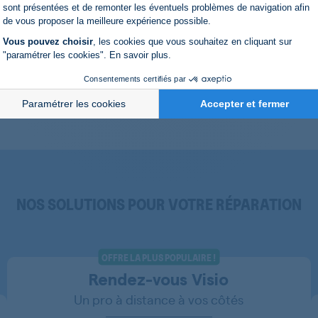
Axeptio consent
sont présentées et de remonter les éventuels problèmes de navigation afin
de vous proposer la meilleure expérience possible.
Vous pouvez choisir
, les cookies que vous souhaitez en cliquant sur
"paramétrer les cookies".
En savoir plus
.
Consentements certifiés par
Paramétrer les cookies
Accepter et fermer
NOS SOLUTIONS POUR VOTRE RÉPARATION
OFFRE LA PLUS POPULAIRE !
Rendez-vous Visio
Un pro à distance à vos côtés