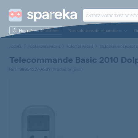
Nos solutions de réparations
Gu
Nos pièces détachées
ACCUEIL
ACCESSOIRES PISCINE
ROBOT DE PISCINE
TÉLÉCOMMANDE ROBOT DE
Telecommande Basic 2010 Dolph
Ref. : 99954227-ASSY (
Produit original
)