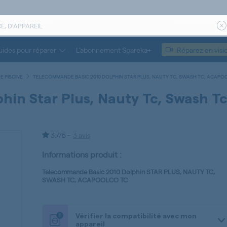
ides pour réparer
L’abonnement Spareka+
Réparez en visi
 PISCINE
TELECOMMANDE BASIC 2010 DOLPHIN STAR PLUS, NAUTY TC, SWASH TC, ACAPO
in Star Plus, Nauty Tc, Swash Tc
3.7/5 -
3 avis
Informations produit :
Telecommande Basic 2010 Dolphin STAR PLUS, NAUTY TC,
SWASH TC, ACAPOOLCO TC
!
Vérifier la compatibilité avec mon
appareil