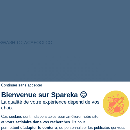
C, SWASH TC, ACAPOOLCO
Continuer sans accepter
Bienvenue sur Spareka 😊
La qualité de votre expérience dépend de vos
choix
Plateforme de Gestion du Consentemen
Ces cookies sont indispensables pour améliorer notre site
et
vous satisfaire dans vos recherches
. Ils nous
permettent
d'adapter le contenu
, de personnaliser les publicités qui vous