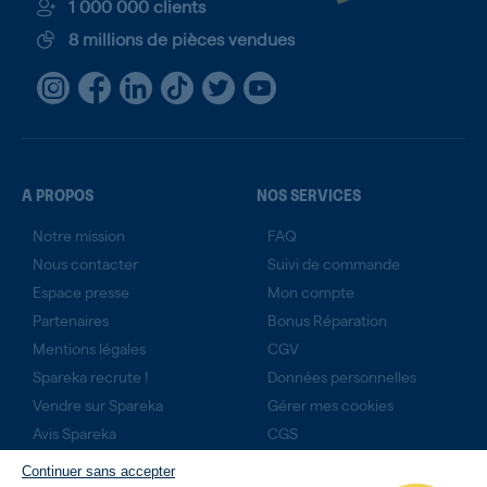
1 000 000 clients
8 millions de pièces vendues
A PROPOS
NOS SERVICES
Notre mission
FAQ
Nous contacter
Suivi de commande
Espace presse
Mon compte
Partenaires
Bonus Réparation
Mentions légales
CGV
Spareka recrute !
Données personnelles
Vendre sur Spareka
Gérer mes cookies
Avis Spareka
CGS
Technicien expert ?
Continuer sans accepter
Rejoignez-nous