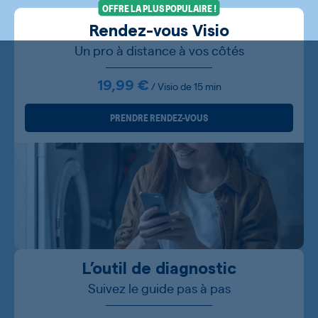
OFFRE LA PLUS POPULAIRE !
Rendez-vous Visio
Un pro à distance à vos côtés
19,99 €
/ Visio de 15 min
PRENDRE RENDEZ-VOUS
L’outil de diagnostic
Suivez le guide pas à pas