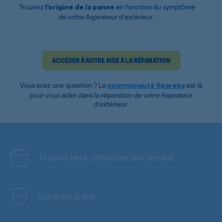
Trouvez
en fonction du symptôme
l’origine de la panne
de votre Aspirateur d'extérieur :
ACCÉDER À NOTRE AIDE À LA RÉPARATION
Vous avez une question ? La
est là
communauté Spareka
pour vous aider dans la réparation de votre Aspirateur
d'extérieur.
14 jours pour retourner son produit
Garantie 2 ans