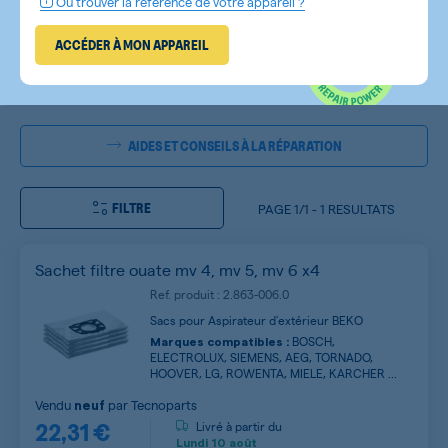
Où trouver la référence de votre appareil ?
ACCÉDER À MON APPAREIL
AIDES ET CONSEILS À LA RÉPARATION
FILTRE
PAGE
1/1
-
1 RESULTATS
Sachet filtre ouate mv 4, mv 5, mv 6 x4
Ref. produit : 2.863-006.0
Sacs pour Aspirateur d'extérieur BEKO
BOSCH,
Marques compatibles :
ELECTROLUX, SIEMENS, AEG, TORNADO,
HOOVER, LG, ROWENTA, MIELE, KARCHER ...
Vendu
par
Tecnoparts
neuf
22,31 €
Livré à partir du
Lundi
10 août