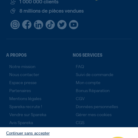
1 000 000 clients
8 millions de pièces vendues
A PROPOS
NOS SERVICES
Notre mission
FAQ
Nous contacter
Suivi de commande
Espace presse
Mon compte
Partenaires
Bonus Réparation
Mentions légales
CGV
Spareka recrute !
Données personnelles
Vendre sur Spareka
Gérer mes cookies
Avis Spareka
CGS
Technicien expert ?
Continuer sans accepter
Rejoignez-nous