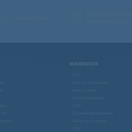
Support client de la
Garantie 2 ans
commande jusqu'à l
NOS SERVICES
n
FAQ
ter
Suivi de commande
se
Mon compte
Bonus Réparation
ales
CGV
ute !
Données personnelles
pareka
Gérer mes cookies
CGS