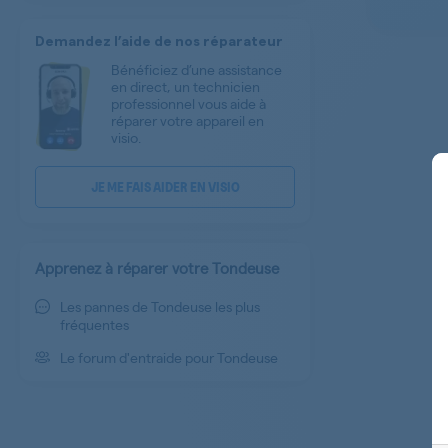
Demandez l’aide de nos réparateur
Bénéficiez d’une assistance
en direct, un technicien
professionnel vous aide à
réparer votre appareil en
visio.
JE ME FAIS AIDER EN VISIO
Apprenez à réparer votre Tondeuse
Les pannes de Tondeuse les plus
fréquentes
Le forum d'entraide pour Tondeuse