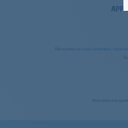
APPR
Découvrez
nos vues éclatées, tutoriel
Tr
Vous avez une quest