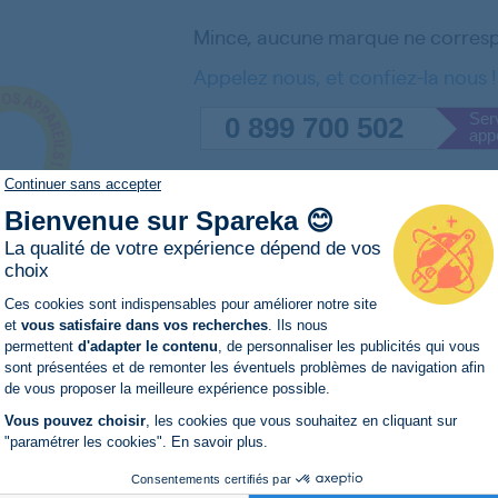
Mince, aucune marque ne corresp
Appelez nous, et confiez-la nous !
Serv
0 899 700 502
app
Du lundi au vendredi de 9
Continuer sans accepter
Bienvenue sur Spareka 😊
La qualité de votre expérience dépend de vos
choix
Plateforme de Gestion du Consentemen
Ces cookies sont indispensables pour améliorer notre site
et
vous satisfaire dans vos recherches
. Ils nous
permettent
d'adapter le contenu
, de personnaliser les publicités qui vous
Axeptio consent
sont présentées et de remonter les éventuels problèmes de navigation afin
de vous proposer la meilleure expérience possible.
Vous pouvez choisir
, les cookies que vous souhaitez en cliquant sur
"paramétrer les cookies".
En savoir plus
.
Consentements certifiés par