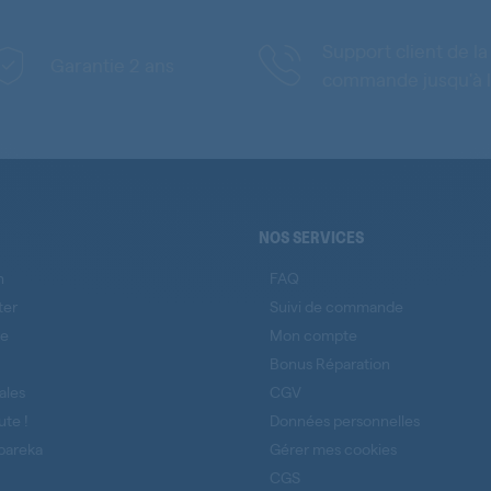
Support client de la
Garantie 2 ans
commande jusqu'à l
NOS SERVICES
n
FAQ
ter
Suivi de commande
se
Mon compte
Bonus Réparation
ales
CGV
ute !
Données personnelles
pareka
Gérer mes cookies
CGS