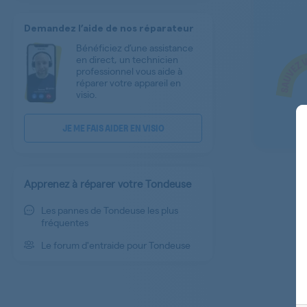
Demandez l’aide de nos réparateur
Bénéficiez d’une assistance
en direct, un technicien
professionnel vous aide à
réparer votre appareil en
visio.
JE ME FAIS AIDER EN VISIO
Apprenez à réparer votre Tondeuse
Les pannes de Tondeuse les plus
fréquentes
Le forum d'entraide pour Tondeuse