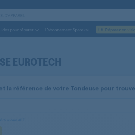
ides pour réparer
L’abonnement Spareka+
Réparez en visi
USE EUROTECH
et la référence de votre
Tondeuse
pour trouv
tre appareil ?