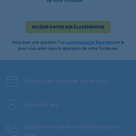
de votre Tondeuse :
ACCÉDER À NOTRE AIDE À LA RÉPARATION
Vous avez une question ? La
est là
communauté Spareka
pour vous aider dans la réparation de votre Tondeuse.
14 jours pour retourner son produit
Garantie 2 ans
Support client de la commande jusqu'à la
pose