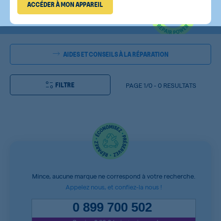
ACCÉDER À MON APPAREIL
AIDES ET CONSEILS À LA RÉPARATION
FILTRE
PAGE
1/0
-
0 RESULTATS
Mince, aucune marque ne correspond à votre recherche.
Appelez nous, et confiez-la nous !
0 899 700 502