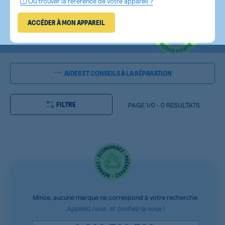
Où trouver la référence de votre appareil ?
ACCÉDER À MON APPAREIL
AIDES ET CONSEILS À LA RÉPARATION
FILTRE
PAGE
1/0
-
0 RESULTATS
Mince, aucune marque ne correspond à votre recherche.
Appelez nous, et confiez-la nous !