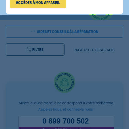
ACCÉDER À MON APPAREIL
AIDES ET CONSEILS À LA RÉPARATION
FILTRE
PAGE
1/0
-
0 RESULTATS
Mince, aucune marque ne correspond à votre recherche.
Appelez nous, et confiez-la nous !
0 899 700 502