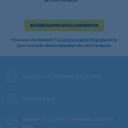
de votre Tondeuse :
ACCÉDER À NOTRE AIDE À LA RÉPARATION
Vous avez une question ? La
est là
communauté Spareka
pour vous aider dans la réparation de votre Tondeuse.
14 jours pour retourner son produit
Garantie 2 ans
Support client de la commande jusqu'à la
pose