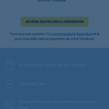
de votre Tondeuse :
ACCÉDER À NOTRE AIDE À LA RÉPARATION
Vous avez une question ? La
est là
communauté Spareka
pour vous aider dans la réparation de votre Tondeuse.
14 jours pour retourner son produit
Garantie 2 ans
Support client de la commande jusqu'à la
pose