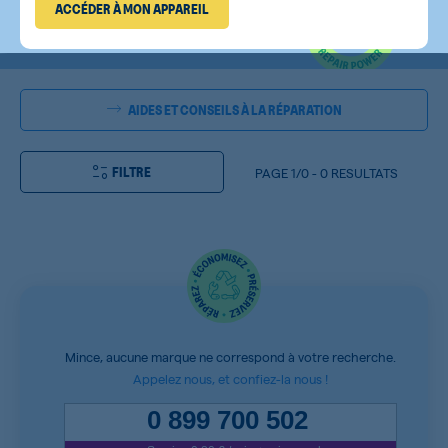
ACCÉDER À MON APPAREIL
AIDES ET CONSEILS À LA RÉPARATION
FILTRE
PAGE
1/0
-
0 RESULTATS
Mince, aucune marque ne correspond à votre recherche.
Appelez nous, et confiez-la nous !
0 899 700 502