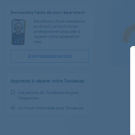
Demandez l’aide de nos réparateur
Bénéficiez d’une assistance
en direct, un technicien
professionnel vous aide à
réparer votre appareil en
visio.
JE ME FAIS AIDER EN VISIO
Apprenez à réparer votre Tondeuse
Les pannes de Tondeuse les plus
fréquentes
Le forum d'entraide pour Tondeuse