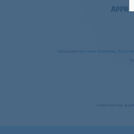
APPRE
Découvrez
nos vues éclatées, tutoriel
Tr
Vous avez une quest