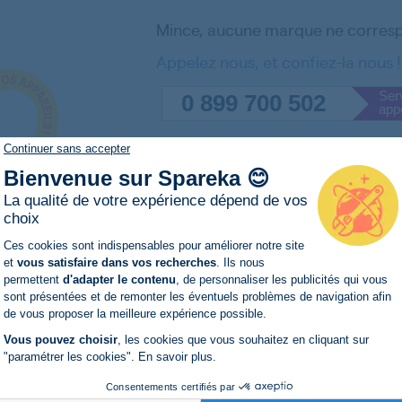
Mince, aucune marque ne corresp
Appelez nous, et confiez-la nous !
Serv
0 899 700 502
app
Du lundi au vendredi de 9
Continuer sans accepter
Bienvenue sur Spareka 😊
La qualité de votre expérience dépend de vos
choix
Plateforme de Gestion du Consentemen
Ces cookies sont indispensables pour améliorer notre site
et
vous satisfaire dans vos recherches
. Ils nous
permettent
d'adapter le contenu
, de personnaliser les publicités qui vous
Axeptio consent
sont présentées et de remonter les éventuels problèmes de navigation afin
de vous proposer la meilleure expérience possible.
Vous pouvez choisir
, les cookies que vous souhaitez en cliquant sur
"paramétrer les cookies".
En savoir plus
.
Consentements certifiés par