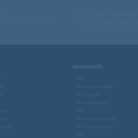
Support client de la
Garantie 2 ans
commande jusqu'à l
NOS SERVICES
n
FAQ
ter
Suivi de commande
se
Mon compte
Bonus Réparation
ales
CGV
ute !
Données personnelles
pareka
Gérer mes cookies
CGS