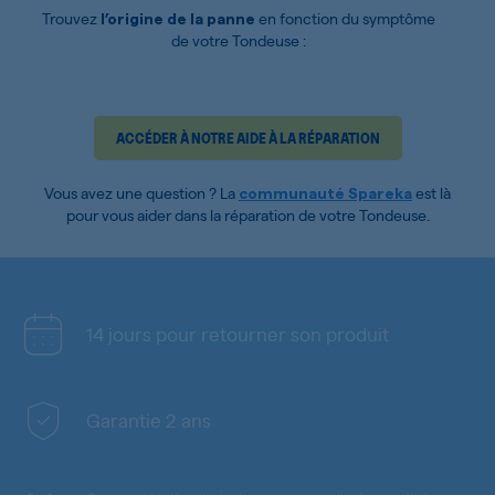
Trouvez
en fonction du symptôme
l’origine de la panne
de votre Tondeuse :
ACCÉDER À NOTRE AIDE À LA RÉPARATION
Vous avez une question ? La
est là
communauté Spareka
pour vous aider dans la réparation de votre Tondeuse.
14 jours pour retourner son produit
Garantie 2 ans