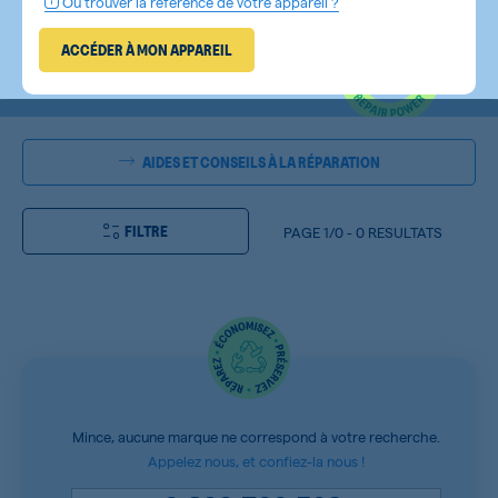
Où trouver la référence de votre appareil ?
ACCÉDER À MON APPAREIL
AIDES ET CONSEILS À LA RÉPARATION
FILTRE
PAGE
1/0
-
0 RESULTATS
Mince, aucune marque ne correspond à votre recherche.
Appelez nous, et confiez-la nous !