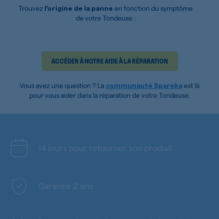
Trouvez
en fonction du symptôme
l’origine de la panne
de votre Tondeuse :
ACCÉDER À NOTRE AIDE À LA RÉPARATION
Vous avez une question ? La
est là
communauté Spareka
pour vous aider dans la réparation de votre Tondeuse.
14 jours pour retourner son produit
Garantie 2 ans