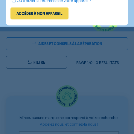
Où trouver la référence de votre appareil ?
ACCÉDER À MON APPAREIL
AIDES ET CONSEILS À LA RÉPARATION
FILTRE
PAGE
1/0
-
0 RESULTATS
Mince, aucune marque ne correspond à votre recherche.
Appelez nous, et confiez-la nous !