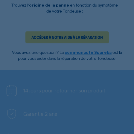
Trouvez
en fonction du symptôme
l’origine de la panne
de votre Tondeuse :
ACCÉDER À NOTRE AIDE À LA RÉPARATION
Vous avez une question ? La
est là
communauté Spareka
pour vous aider dans la réparation de votre Tondeuse.
14 jours pour retourner son produit
Garantie 2 ans