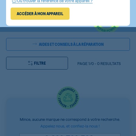
Où trouver la référence de votre appareil ?
ACCÉDER À MON APPAREIL
AIDES ET CONSEILS À LA RÉPARATION
FILTRE
PAGE
1/0
-
0 RESULTATS
Mince, aucune marque ne correspond à votre recherche.
Appelez nous, et confiez-la nous !