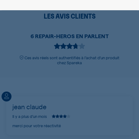
LES AVIS CLIENTS
6 REPAIR-HEROS EN PARLENT
Ces avis réels sont authentifiés à l’achat d’un produit
chez Spareka
jean claude
Il y a plus d’un mois
merci pour votre réactivité