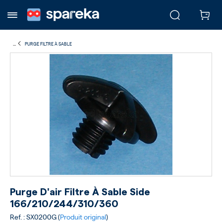
...
PURGE FILTRE À SABLE
Purge D'air Filtre À Sable Side
166/210/244/310/360
Ref. : SX0200G (
Produit original
)