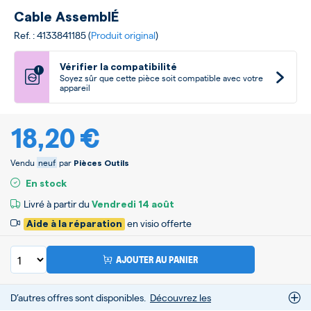
Cable AssemblÉ
Ref. : 4133841185 (
Produit original
)
Vérifier la compatibilité
!
Soyez sûr que cette pièce soit compatible avec votre
appareil
18,20 €
Vendu
neuf
par
Pièces Outils
En stock
Livré à partir du
Vendredi
14 août
en visio offerte
Aide à la réparation
AJOUTER AU PANIER
D’autres offres sont disponibles.
Découvrez les