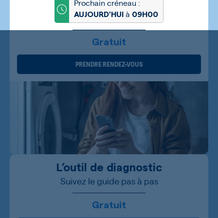
Prochain créneau :
à
AUJOURD'HUI
09H00
Gratuit
PRENDRE RENDEZ-VOUS
L’outil de diagnostic
Suivez le guide pas à pas
Gratuit