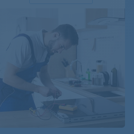
855024101241
855024101240
855020001073
855020001071
855020001070
855020001072
855020011060
855020011061