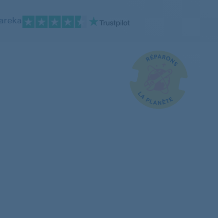
pareka