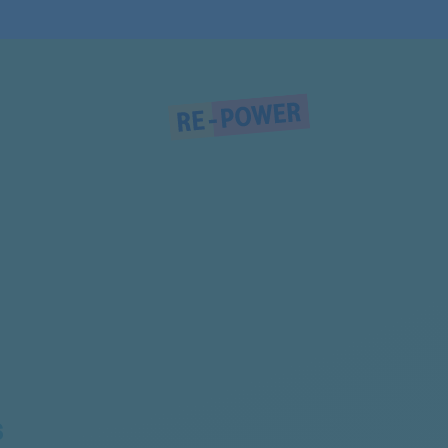
855020011063
855020011062
855020001300
855023511086
855023511085
855023511087
855023511081
S