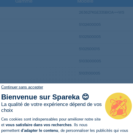
Gamme
Modèle
263627KGE335BIOA++WS
5102400005
5102500005
5102500015
5103000005
5103100005
562883KG335BIOA++IO
Continuer sans accepter
Bienvenue sur Spareka 😊
FFN20IN++
La qualité de votre expérience dépend de vos
FFN20IN++
choix
Plateforme de Gestion du Consentemen
Ces cookies sont indispensables pour améliorer notre site
KD310A++IO
et
vous satisfaire dans vos recherches
. Ils nous
permettent
d'adapter le contenu
, de personnaliser les publicités qui vous