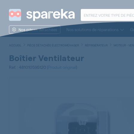
Nos solutions de réparations
Gu
Nos pièces détachées
ACCUEIL
PIÈCE DÉTACHÉE ÉLECTROMÉNAGER
RÉFRIGÉRATEUR
MOTEUR - VENT
Boîtier Ventilateur
Ref. : 481010595120 (
Produit original
)