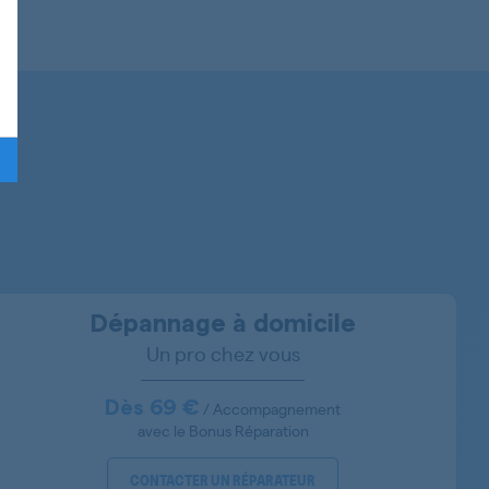
855023901360
855023901300
Dépannage à domicile
Un pro chez vous
855024101041
Dès 69 €
/ Accompagnement
avec le Bonus Réparation
855024101040
CONTACTER UN RÉPARATEUR