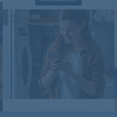
PRENDRE RENDEZ-VOUS
KDN400PROFRESHA+I
KDN401PROFRESHA+I
KDN401PROFRESHA+I
KDN401PROFRESHA+I
KDN4382A2+PT
KDN4382A2+PT
KDN4382A2+PT
KDN4382A2+PT
KDN4382A2+PT
KG1193A2+IO
KG1193A2+IO