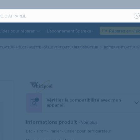
ides pour réparer
L’abonnement Spareka+
Réparez en visi
ILATEUR - HÉLICE - AILETTE - GRILLE VENTILATEUR RÉFRIGÉRATEUR
BOÎTIER VENTILATEUR 
!
Vérifier la compatibilité avec mon
appareil
-
Voir plus
Informations produit
Bac - Tiroir - Panier - Casier pour Réfrigérateur