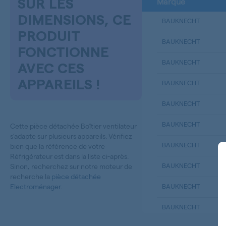
Marque
SUR LES
DIMENSIONS, CE
BAUKNECHT
PRODUIT
BAUKNECHT
FONCTIONNE
BAUKNECHT
AVEC CES
APPAREILS !
BAUKNECHT
BAUKNECHT
BAUKNECHT
Cette pièce détachée Boîtier ventilateur
s’adapte sur plusieurs appareils. Vérifiez
BAUKNECHT
bien que la référence de votre
Réfrigérateur est dans la liste ci-après.
BAUKNECHT
Sinon, recherchez sur notre moteur de
recherche la
pièce détachée
Electroménager
.
BAUKNECHT
BAUKNECHT