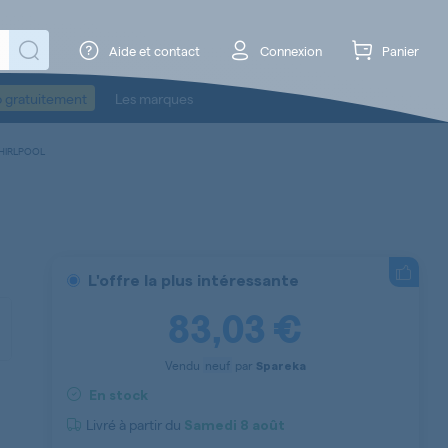
Aide et contact
Connexion
Panier
o gratuitement
Les marques
WHIRLPOOL
L'offre la plus intéressante
83,03 €
Vendu
neuf
par
Spareka
En stock
Livré à partir du
Samedi
8 août