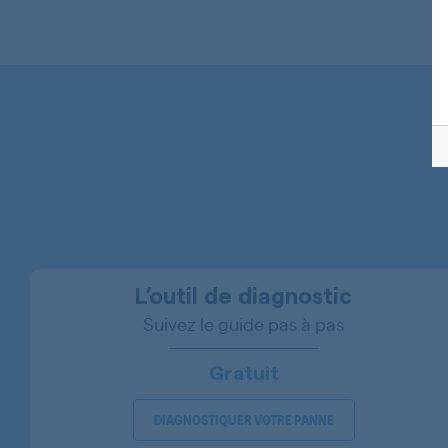
BAUKNECHT
BAUKNECHT
BAUKNECHT
BAUKNECHT
BAUKNECHT
BAUKNECHT
BAUKNECHT
BAUKNECHT
L’outil de diagnostic
Suivez le guide pas à pas
BAUKNECHT
BAUKNECHT
Gratuit
BAUKNECHT
DIAGNOSTIQUER VOTRE PANNE