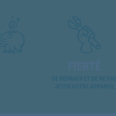
EMCCD3622IN
EMCCD3622IN
EMCCD3622IN
EMCCD3622IN
EMCCD5260IN
EMCCD5260SW
FIERTÉ
EMCCD5260WS
DE RÉPARER ET DE NE PA
EMCCD6255IN
JETER VOTRE APPAREIL
EMCCD6255IN
EMCCD6255NB
EMCCD6255NB