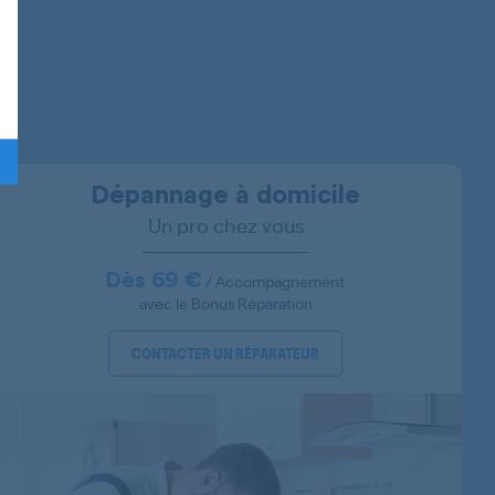
858907015712
858907015711
858907001711
Dépannage à domicile
Un pro chez vous
858907001211
858907516411
Dès 69 €
/ Accompagnement
avec le Bonus Réparation
858907516211
CONTACTER UN RÉPARATEUR
858908516411
858908516711
858908516211