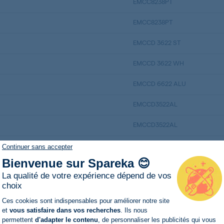
EMCC8238PT
EMCC8238PT
EMCCD 3622 ST
EMCCD 3622 WH
EMCCD 6622 ALU
EMCCD3522AL
EMCCD3522AL
EMCCD3522AL
Continuer sans accepter
Bienvenue sur Spareka 😊
EMCCD3522AL
La qualité de votre expérience dépend de vos
choix
EMCCD3522IN
Plateforme de Gestion du Consentemen
Ces cookies sont indispensables pour améliorer notre site
EMCCD3522IN
et
vous satisfaire dans vos recherches
. Ils nous
permettent
d'adapter le contenu
, de personnaliser les publicités qui vous