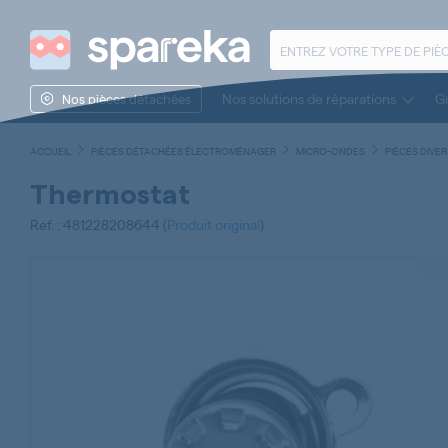
Nos solutions de réparations
Gu
Nos pièces détachées
ACCUEIL
PIÈCES DÉTACHÉES ÉLECTROMÉNAGER
MICRO-ONDES
PIÈCES DIVE
Thermostat
Ref. : 481228208644 (
Produit original
)