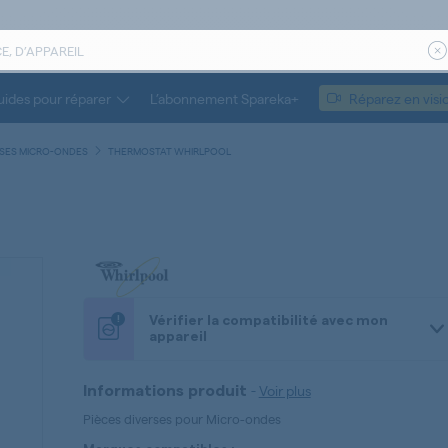
ides pour réparer
L’abonnement Spareka+
Réparez en visi
RSES MICRO-ONDES
THERMOSTAT WHIRLPOOL
!
Vérifier la compatibilité avec mon
appareil
-
Voir plus
Informations produit
Pièces diverses pour Micro-ondes