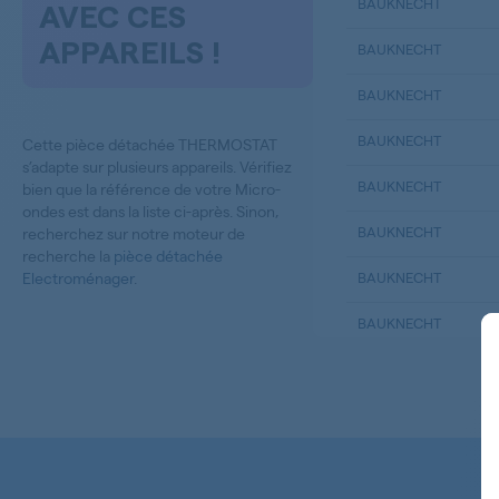
BAUKNECHT
AVEC CES
APPAREILS !
BAUKNECHT
BAUKNECHT
BAUKNECHT
Cette pièce détachée THERMOSTAT
s’adapte sur plusieurs appareils. Vérifiez
BAUKNECHT
bien que la référence de votre Micro-
ondes est dans la liste ci-après. Sinon,
BAUKNECHT
recherchez sur notre moteur de
recherche la
pièce détachée
Electroménager
.
BAUKNECHT
BAUKNECHT
BAUKNECHT
BAUKNECHT
BAUKNECHT