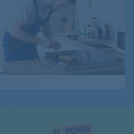
858908001652
858908001651
858908001642
858908001641
858908061642
858908061641
858908001643
858908061411