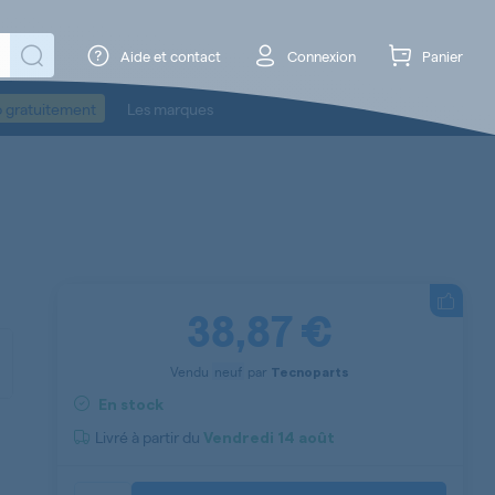
Aide et contact
Connexion
Panier
o gratuitement
Les marques
38,87 €
Vendu
neuf
par
Tecnoparts
En stock
Livré à partir du
Vendredi
14 août