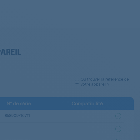
PAREIL
Où trouver la référence de
votre appareil ?
N° de série
Compatibilité
858909716711