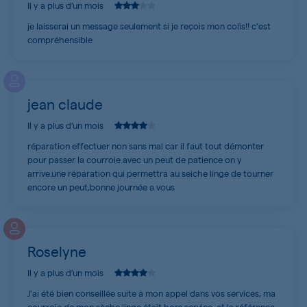
Il y a plus d’un mois
je laisserai un message seulement si je reçois mon colis!! c'est
compréhensible
jean claude
Il y a plus d’un mois
réparation effectuer non sans mal car il faut tout démonter
pour passer la courroie.avec un peut de patience on y
arrive.une réparation qui permettra au seiche linge de tourner
encore un peut,bonne journée a vous
Roselyne
Il y a plus d’un mois
J'ai été bien conseillée suite à mon appel dans vos services, ma
courroie de mon sèche linge était hors service, et la référence