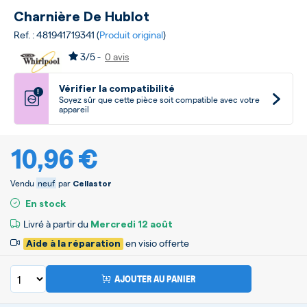
Charnière De Hublot
Ref. : 481941719341 (
Produit original
)
3/5 -
0 avis
Vérifier la compatibilité
!
Soyez sûr que cette pièce soit compatible avec votre
appareil
10,96 €
Vendu
neuf
par
Cellastor
En stock
Livré à partir du
Mercredi
12 août
en visio offerte
Aide à la réparation
AJOUTER AU PANIER