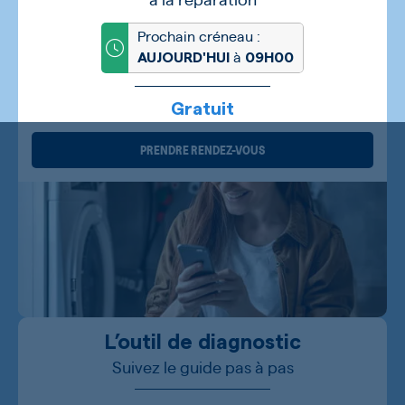
Prochain créneau :
à
AUJOURD'HUI
09H00
Gratuit
PRENDRE RENDEZ-VOUS
L’outil de diagnostic
Suivez le guide pas à pas