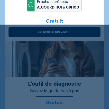
Prochain créneau :
à
AUJOURD'HUI
09H00
Gratuit
PRENDRE RENDEZ-VOUS
L’outil de diagnostic
Suivez le guide pas à pas
Gratuit