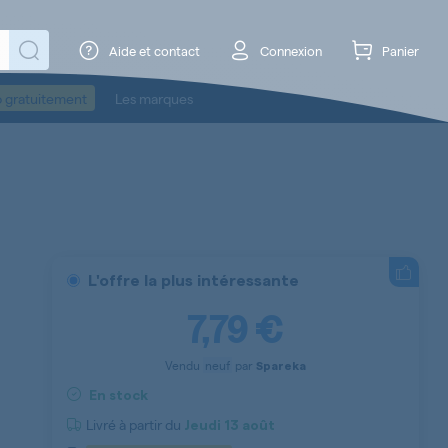
Aide et contact
Connexion
Panier
o gratuitement
Les marques
L'offre la plus intéressante
7,79 €
Vendu
neuf
par
Spareka
En stock
Livré à partir du
Jeudi
13 août