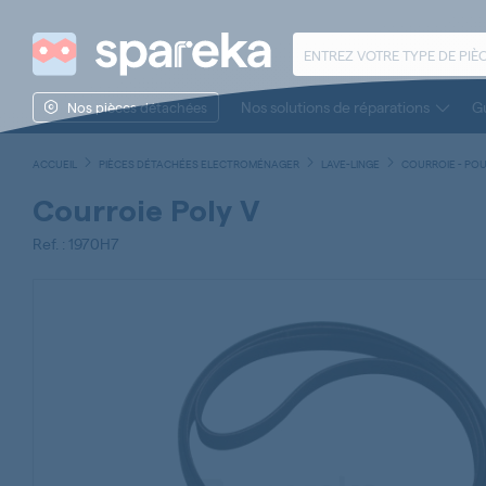
Nos solutions de réparations
Gu
Nos pièces détachées
ACCUEIL
PIÈCES DÉTACHÉES ELECTROMÉNAGER
LAVE-LINGE
COURROIE - POU
Courroie Poly V
Ref. : 1970H7