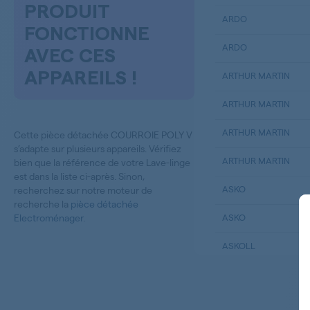
PRODUIT
ARDO
FONCTIONNE
ARDO
AVEC CES
APPAREILS !
ARTHUR MARTIN
ARTHUR MARTIN
ARTHUR MARTIN
Cette pièce détachée COURROIE POLY V
s’adapte sur plusieurs appareils. Vérifiez
ARTHUR MARTIN
bien que la référence de votre Lave-linge
est dans la liste ci-après. Sinon,
ASKO
recherchez sur notre moteur de
recherche la
pièce détachée
Electroménager
.
ASKO
ASKOLL
BAUKNECHT