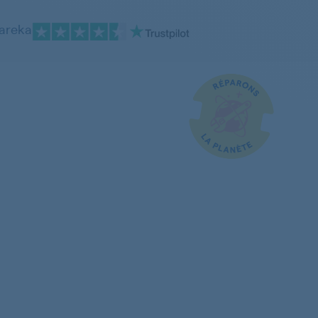
pareka