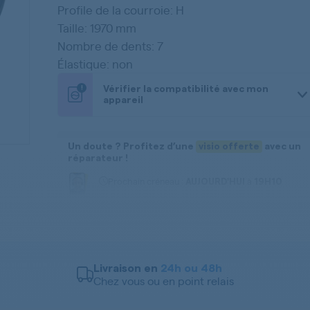
Profile de la courroie: H
Taille: 1970 mm
Nombre de dents: 7
Élastique: non
!
Vérifier la compatibilité avec mon
appareil
Un doute ? Profitez d’une
visio offerte
avec un
réparateur !
Prochain créneau :
à
AUJOURD'HUI
19H10
Prendre rendez-vous
-
Voir plus
Informations produit
Courroie - Poulie pour Lave-linge
Livraison en
24h ou 48h
Marques compatibles :
Chez vous ou en point relais
WHIRLPOOL, BAUKNECHT, BRANDT, SAMSUNG, VEDETTE,
LADEN, THOMSON, IGNIS, FAGOR, ZANUSSI
-
Voir toutes les