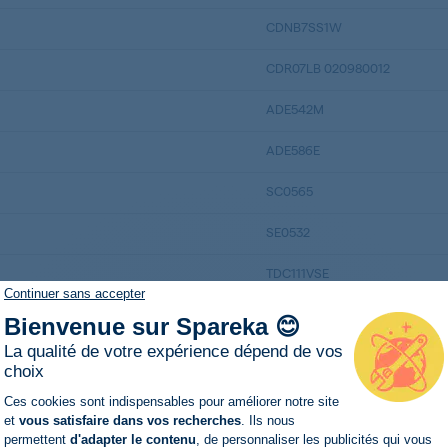
CDNB7SS1W
CDR07LB 020980012
ADE542M
ADE586E
SC0565
SE0532
TDC111VSE
Continuer sans accepter
TDC33DK
Bienvenue sur Spareka 😊
La qualité de votre expérience dépend de vos
TD44ADK 9000026322311153
choix
T781CDKWHITE
Plateforme de Gestion du Consentemen
Ces cookies sont indispensables pour améliorer notre site
EXCELLENCETRAE
et
vous satisfaire dans vos recherches
. Ils nous
permettent
d'adapter le contenu
, de personnaliser les publicités qui vous