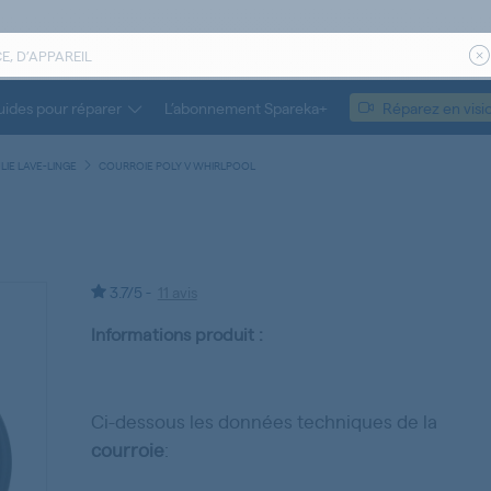
ides pour réparer
L’abonnement Spareka+
Réparez en visi
LIE LAVE-LINGE
COURROIE POLY V WHIRLPOOL
3.7/5 -
11 avis
Informations produit :
Ci-dessous les données techniques de la
courroie
: