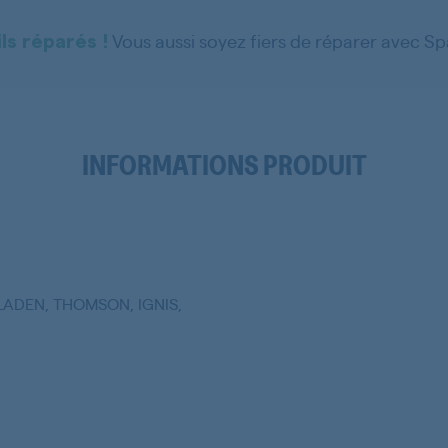
marques
Nom
Vous aussi soyez fiers de réparer avec S
ls réparés !
COURROIE POLY V
Référence
1970H7
Type de pièces
Courroie - Poulie
INFORMATIONS PRODUIT
ADEN, THOMSON, IGNIS,