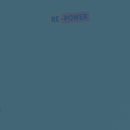
856023729000
856023703000
856040120010
856040101000
856040103000
S
856040103010
856040229000