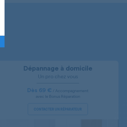
Dépannage à domicile
Un pro chez vous
Dès 69 €
/ Accompagnement
856011312000
avec le Bonus Réparation
CONTACTER UN RÉPARATEUR
856011329000