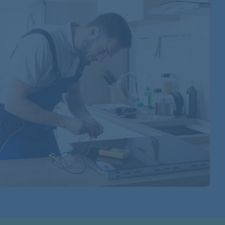
856013729000
856021329000
856022503000
856022503100
856023603010
856023603000