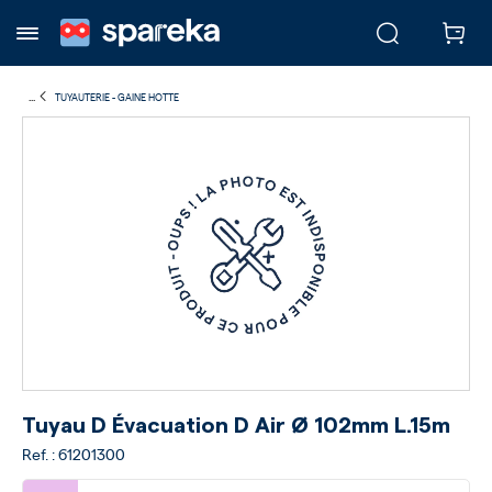
...
TUYAUTERIE - GAINE HOTTE
Tuyau D Évacuation D Air Ø 102mm L.15m
Ref. : 61201300