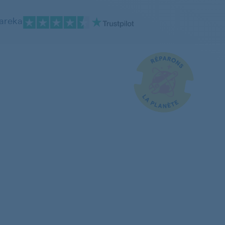
pareka