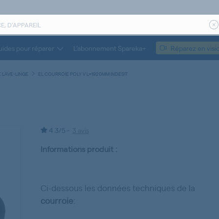
ides pour réparer
L’abonnement Spareka+
Réparez en visi
 LAVE-LINGE
EL COURROIE POLY V L=1920MM INDESIT
4.3/5 -
3 avis
Informations produit :
Ci-dessous les données techniques de la
courroie
: