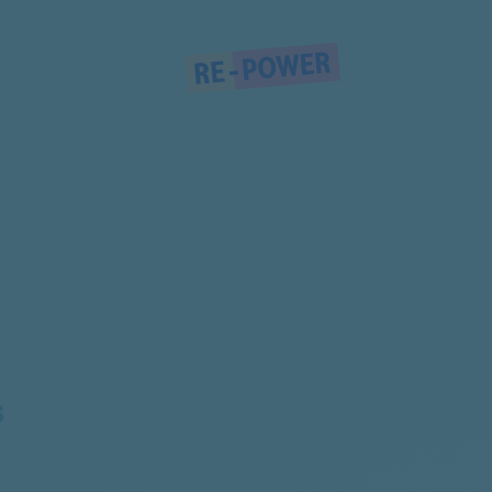
AQ243800000
11243770000
70262710000
S