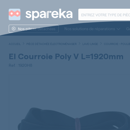
Nos solutions de réparations
Gu
Nos pièces détachées
ACCUEIL
PIÈCE DÉTACHÉE ÉLECTROMÉNAGER
LAVE-LINGE
COURROIE - POULIE
El Courroie Poly V L=1920mm
Ref. : 1920H8