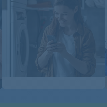
G511V(FR)
G511V.1SK
G511V.1SK
G511VEX
G511VEX5060
G511VNL
G511VNL
G611VFR
G611VFR
G611VNL
G611VNL