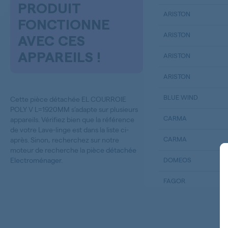
PRODUIT
ARISTON
FONCTIONNE
ARISTON
AVEC CES
APPAREILS !
ARISTON
ARISTON
BLUE WIND
Cette pièce détachée EL COURROIE
POLY V L=1920MM s’adapte sur plusieurs
CARMA
appareils. Vérifiez bien que la référence
de votre Lave-linge est dans la liste ci-
CARMA
après. Sinon, recherchez sur notre
moteur de recherche la
pièce détachée
Electroménager
.
DOMEOS
FAGOR
FAGOR
FAGOR