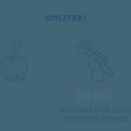
G71V
SOYEZ FIER !
G71VEX
G71VEX
G71VFR
G71VFR
G71VNL
G71VUK
FIERTÉ
G71VUK
G81VNL
DE RÉPARER ET DE NE PA
JETER VOTRE APPAREIL
SL205 200021
M1905 BLUESKY