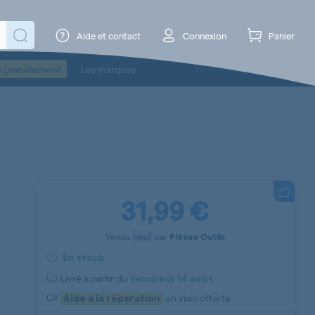
Aide et contact
Connexion
Panier
o gratuitement
Les marques
31,99 €
Vendu
neuf
par
Pièces Outils
En stock
Livré à partir du
Vendredi
14 août
en visio offerte
Aide à la réparation