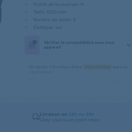
Profile de la courroie: H
Taille: 1920 mm
Nombre de dents: 8
Élastique: oui
!
Vérifier la compatibilité avec mon
appareil
Un doute ? Profitez d’une
visio offerte
avec un
réparateur !
Prochain créneau :
à
AUJOURD'HUI
10H55
Prendre rendez-vous
-
Voir plus
Informations produit
Courroie - Poulie pour Lave-linge
Livraison en
24h ou 48h
Chez vous ou en point relais
Marques compatibles :
INDESIT, MEA, ARISTON, FAGOR, CARMA, FIRSTLINE, SILTAL,