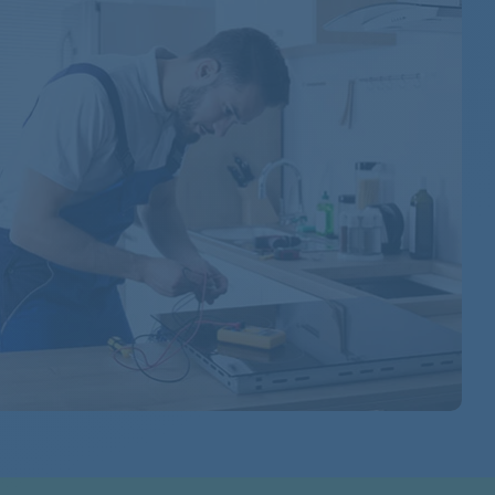
70185580000
70229550000
70185590000
70185610000
70185620000