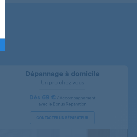
70185500000
Dépannage à domicile
Un pro chez vous
70238930000
Dès 69 €
/ Accompagnement
avec le Bonus Réparation
CONTACTER UN RÉPARATEUR