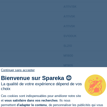
A111V.1SK
A111VSK
A111VSK
SV100UK
SL210
M1900
M1905
Continuer sans accepter
SLE205IR 200544
Bienvenue sur Spareka 😊
La qualité de votre expérience dépend de vos
1SF-68
choix
Plateforme de Gestion du Consentemen
1SF-68E
Ces cookies sont indispensables pour améliorer notre site
et
vous satisfaire dans vos recherches
. Ils nous
SF-68
permettent
d'adapter le contenu
, de personnaliser les publicités qui vous