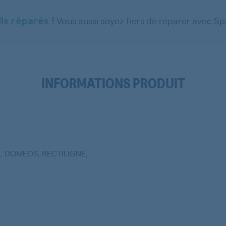
DOMEOS, RECTILIGNE, FRANCIA
-
Voir toutes les marques
Nom
Vous aussi soyez fiers de réparer avec S
ls réparés !
EL COURROIE POLY V L=1920MM
Référence
1920H8
Type de pièces
Courroie - Poulie
INFORMATIONS PRODUIT
L, DOMEOS, RECTILIGNE,