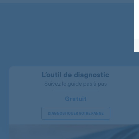
FIRSTLINE
FIRSTLINE
FRANCIA
INDESIT
INDESIT
INDESIT
L’outil de diagnostic
Suivez le guide pas à pas
INDESIT
INDESIT
Gratuit
INDESIT
DIAGNOSTIQUER VOTRE PANNE
INDESIT
INDESIT