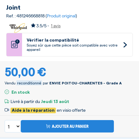
Joint
Ref. : 481246668818 (
Produit original
)
3.5/5 -
1 avis
Vérifier la compatibilité
!
Soyez sûr que cette pièce soit compatible avec votre
appareil
50,00 €
Vendu
reconditionné
par
ENVIE POITOU-CHARENTES - Grade A
En stock
Livré à partir du
Jeudi
13 août
en visio offerte
Aide à la réparation
AJOUTER AU PANIER