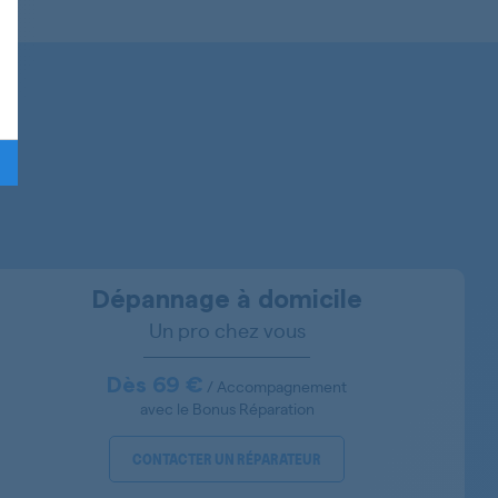
859248120001
859248020009
859248020000
859248020006
859248020005
859248020003
Dépannage à domicile
Un pro chez vous
859248020001
859282012007
Dès 69 €
/ Accompagnement
avec le Bonus Réparation
859282012000
CONTACTER UN RÉPARATEUR