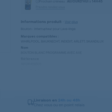
Prochain créneau :
à
AUJOURD'HUI
14H45
Prendre rendez-vous
-
Voir plus
Informations produit
Bouton - Interrupteur pour Lave-linge
Marques compatibles :
WHIRLPOOL, BAUKNECHT, INDESIT, ARLETT, SKANDILUX
Nom
BOUTON BLANC PROGRAMME.AVEC AXE
Référence
481241458306
Type de pièces
Bouton - Interrupteur
Livraison en
24h ou 48h
Chez vous ou en point relais