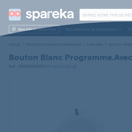
Nos solutions de réparations
Gu
Nos pièces détachées
ACCUEIL
PIÈCES DÉTACHÉES ELECTROMÉNAGER
LAVE-LINGE
BOUTON - INTER
Bouton Blanc Programme.avec
Ref. : 481241458306 (
Produit original
)