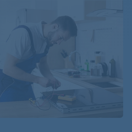
859282012005
857586720060
857586720061
859200620003
859200620000
859201020003
859201020000