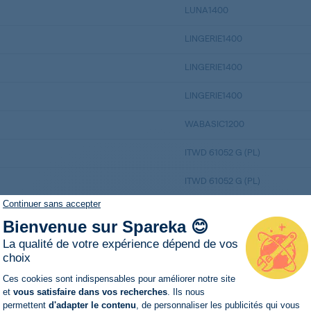
LUNA1400
LINGERIE1400
LINGERIE1400
LINGERIE1400
WABASIC1200
ITWD 61052 G (PL)
ITWD 61052 G (PL)
Continuer sans accepter
T800
Bienvenue sur Spareka 😊
ARIZONA1200
La qualité de votre expérience dépend de vos
choix
ARIZONA1200
Plateforme de Gestion du Consentemen
Ces cookies sont indispensables pour améliorer notre site
et
vous satisfaire dans vos recherches
. Ils nous
ARIZONA1200
permettent
d'adapter le contenu
, de personnaliser les publicités qui vous