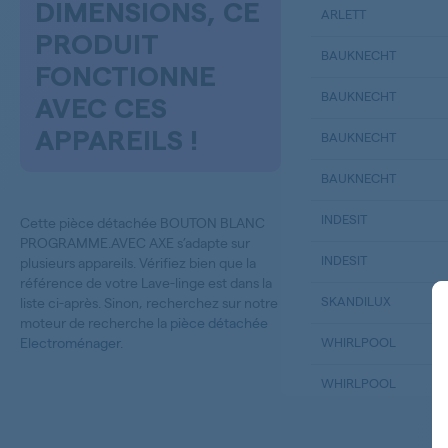
DIMENSIONS, CE
ARLETT
PRODUIT
BAUKNECHT
FONCTIONNE
BAUKNECHT
AVEC CES
APPAREILS !
BAUKNECHT
BAUKNECHT
INDESIT
Cette pièce détachée BOUTON BLANC
PROGRAMME.AVEC AXE s’adapte sur
INDESIT
plusieurs appareils. Vérifiez bien que la
référence de votre Lave-linge est dans la
SKANDILUX
liste ci-après. Sinon, recherchez sur notre
moteur de recherche la
pièce détachée
Electroménager
.
WHIRLPOOL
WHIRLPOOL
WHIRLPOOL