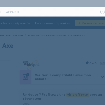
ides pour réparer
L’abonnement Spareka+
Réparez en visi
RUPTEUR LAVE-LINGE
BOUTON BLANC PROGRAMME.AVEC AXE WHIRLPOOL
 Axe
3.7/5 -
6 a
!
Vérifier la compatibilité avec mon
appareil
Un doute ? Profitez d’une
visio offerte
avec un
réparateur !