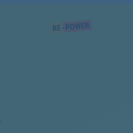
857534112092
857534112091
857534112090
857586812090
859235520102
859235520100
859235520108
S