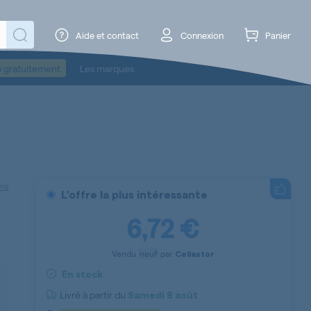
Aide et contact
Connexion
Panier
o gratuitement
Les marques
vis
L'offre la plus intéressante
6,72 €
Vendu
neuf
par
Cellastor
En stock
Livré à partir du
Samedi
8 août