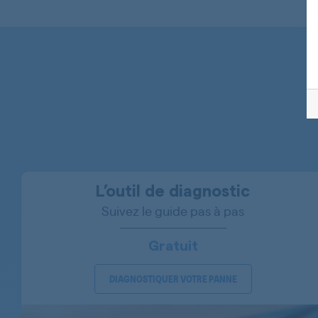
WHIRLPOOL
WHIRLPOOL
WHIRLPOOL
WHIRLPOOL
WHIRLPOOL
WHIRLPOOL
WHIRLPOOL
L’outil de diagnostic
Suivez le guide pas à pas
WHIRLPOOL
WHIRLPOOL
Gratuit
WHIRLPOOL
DIAGNOSTIQUER VOTRE PANNE
WHIRLPOOL