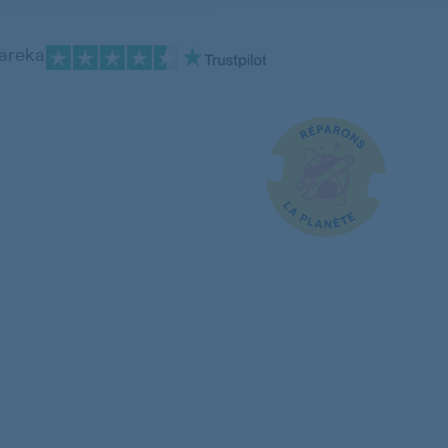
pareka