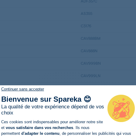
ADF357C
AS355
C3176
CAV888BM
CAV888N
CAV999BN
CAV999LN
CAV99BM
Continuer sans accepter
Bienvenue sur Spareka 😊
CB1780
La qualité de votre expérience dépend de vos
choix
CB1780
Plateforme de Gestion du Consentemen
Ces cookies sont indispensables pour améliorer notre site
CB1780
et
vous satisfaire dans vos recherches
. Ils nous
permettent
d'adapter le contenu
, de personnaliser les publicités qui vous