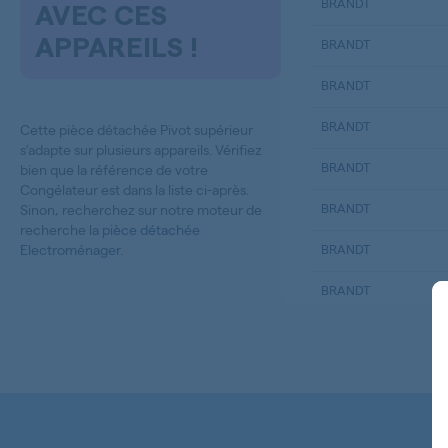
BRANDT
AVEC CES
APPAREILS !
BRANDT
BRANDT
BRANDT
Cette pièce détachée Pivot supérieur
s’adapte sur plusieurs appareils. Vérifiez
BRANDT
bien que la référence de votre
Congélateur est dans la liste ci-après.
BRANDT
Sinon, recherchez sur notre moteur de
recherche la
pièce détachée
Electroménager
.
BRANDT
BRANDT
BRANDT
BRANDT
BRANDT