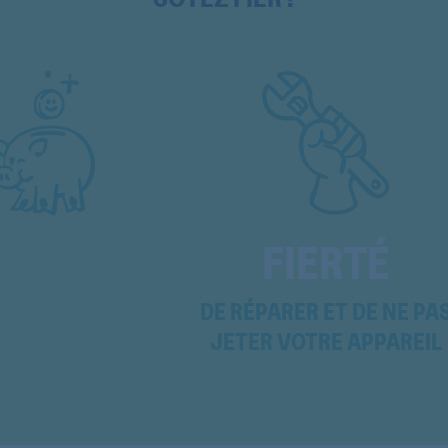
COMBI3606
COMBI3606
COMBI3606
COMBI3606
CR1700
CR1700
FIERTÉ
CR1700
CR1700
DE RÉPARER ET DE NE PA
JETER VOTRE APPAREIL
CVIN10
CVIN5
CVIN6