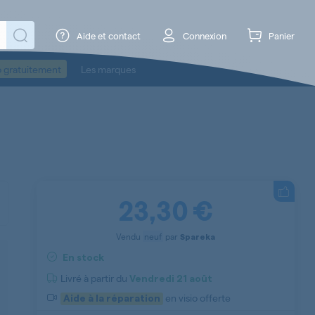
Aide et contact
Connexion
Panier
o gratuitement
Les marques
23,30 €
Vendu
neuf
par
Spareka
En stock
Livré à partir du
Vendredi
21 août
en visio offerte
Aide à la réparation