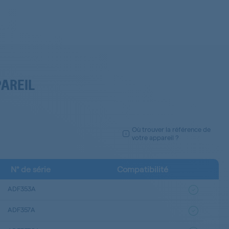
PAREIL
Où trouver la référence de
votre appareil ?
N° de série
Compatibilité
ADF353A
ADF357A