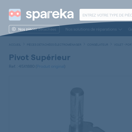
Nos solutions de réparations
Gu
Nos pièces détachées
ACCUEIL
PIÈCES DÉTACHÉES ÉLECTROMÉNAGER
CONGÉLATEUR
VOLET - POR
Pivot Supérieur
Ref. : 45X1880 (
Produit original
)