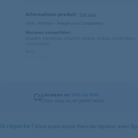
-
Voir plus
Informations produit
Volet - Portillon - Freezer pour Congélateur
Marques compatibles :
BRANDT, THOMSON, VEDETTE, FAGOR, OCEAN, DE DIETRICH,
SANGIORGIO
Nom
Pivot supérieur
Référence
45X1880
Type de pièces
Volet - Portillon - Freezer
Livraison en
24h ou 48h
Chez vous ou en point relais
Vous aussi soyez fiers de réparer avec S
ls réparés !