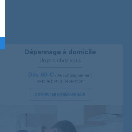
CR1781/1
CB1781/1
CB178P/1
CB178V/1
Dépannage à domicile
Un pro chez vous
CNN320H
Dès 69 €
/ Accompagnement
avec le Bonus Réparation
CNN320E
CONTACTER UN RÉPARATEUR
COMBI2956F
COMBI2956I