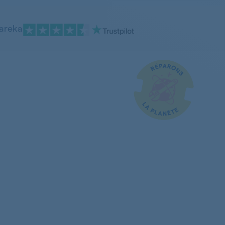
pareka