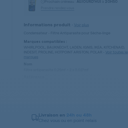
Prochain créneau :
à
AUJOURD'HUI
20H50
Prendre rendez-vous
-
Voir plus
Informations produit
Condensateur - Filtre Antiparasite pour Sèche-linge
Marques compatibles :
WHIRLPOOL, BAUKNECHT, LADEN, IGNIS, IKEA, KITCHENAID,
INDESIT, PROLINE, HOTPOINT ARISTON, POLAR
-
Voir toutes le
marques
Nom
Filtre antiparasite 0,25mf + 2 x 0,027mf
Référence
481212118284
Type de pièces
Condensateur - Filtre Antiparasite
Livraison en
24h ou 48h
Chez vous ou en point relais