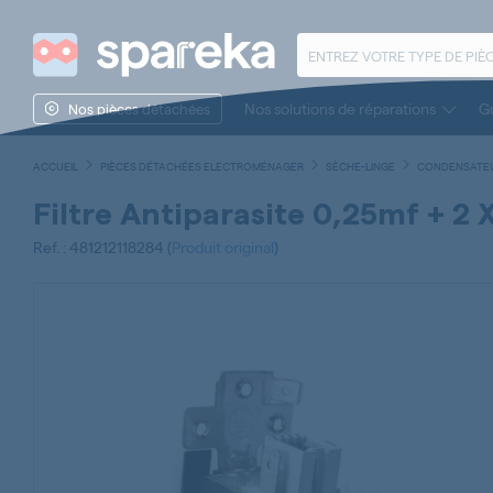
Nos solutions de réparations
Gu
Nos pièces détachées
ACCUEIL
PIÈCES DÉTACHÉES ELECTROMÉNAGER
SÈCHE-LINGE
CONDENSATEUR
Filtre Antiparasite 0,25mf + 2
Ref. : 481212118284 (
Produit original
)