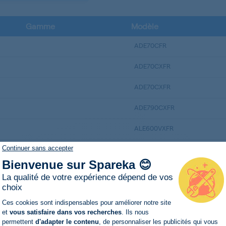
Gamme
Modèle
ADE70CFR
ADE70CXFR
ADE70CXFR
ADE790CXFR
ALE600VXFR
Continuer sans accepter
ALE60VXFR
Bienvenue sur Spareka 😊
ALE700CXFR
La qualité de votre expérience dépend de vos
choix
ALE70CFR
Plateforme de Gestion du Consentemen
Ces cookies sont indispensables pour améliorer notre site
ALE70CXFR
et
vous satisfaire dans vos recherches
. Ils nous
permettent
d'adapter le contenu
, de personnaliser les publicités qui vous