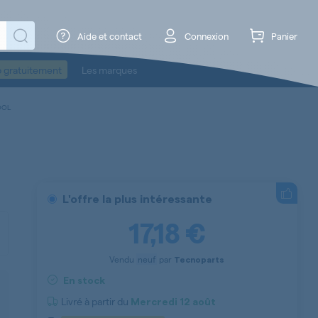
Aide et contact
Connexion
Panier
o gratuitement
Les marques
OOL
L'offre la plus intéressante
17,18 €
Vendu
neuf
par
Tecnoparts
En stock
Livré à partir du
Mercredi
12 août