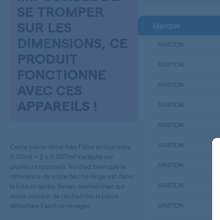
SE TROMPER
Marque
SUR LES
DIMENSIONS, CE
ARISTON
PRODUIT
ARISTON
FONCTIONNE
ARISTON
AVEC CES
APPAREILS !
ARISTON
ARISTON
ARISTON
Cette pièce détachée Filtre antiparasite
0,25mf + 2 x 0,027mf s’adapte sur
ARISTON
plusieurs appareils. Vérifiez bien que la
référence de votre Sèche-linge est dans
ARISTON
la liste ci-après. Sinon, recherchez sur
notre moteur de recherche la
pièce
détachée Electroménager
.
ARISTON