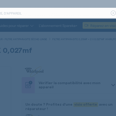
ides pour réparer
L’abonnement Spareka+
Réparez en visi
 - FILTRE ANTIPARASITE SÈCHE-LINGE
FILTRE ANTIPARASITE 0,25MF + 2 X 0,027MF WHIRLP
 X 0,027mf
!
Vérifier la compatibilité avec mon
appareil
Un doute ? Profitez d’une
visio offerte
avec un
réparateur !