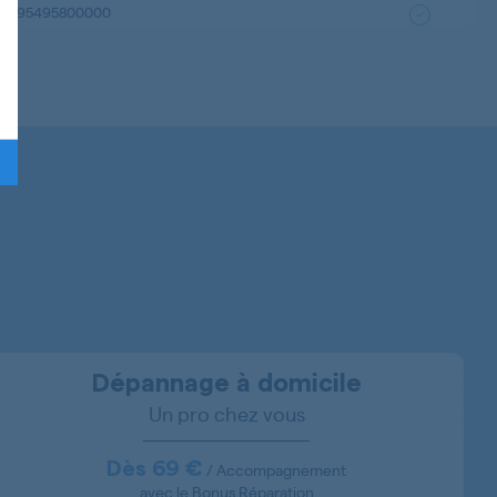
95495800000
95350590000
95350570000
95306450000
95306480000
95353220000
91452210300
Dépannage à domicile
Un pro chez vous
854011122000
854011322304
Dès 69 €
/ Accompagnement
avec le Bonus Réparation