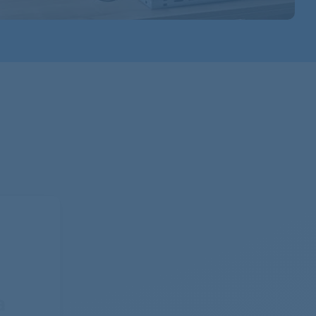
854281929770
854281929779
854281929780
854281929789
854281929719
854247329749