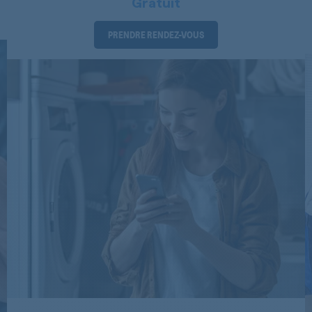
Gratuit
AACHEN1000
PRENDRE RENDEZ-VOUS
ADG697FD
ADG697FD
ADG697IX
ADG697IX
ADG697NB
ADG697NB
ADG8148IX
ADG8198/1IX
ADG8198/1IX
ADG8198/1IX