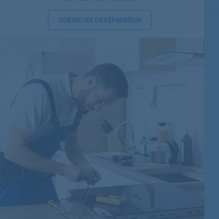
858360272000
CONTACTER UN RÉPARATEUR
854269729749
854269729719
854269729729
854281929769
854281929760