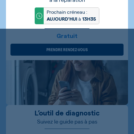
Prochain créneau :
à
AUJOURD'HUI
13H35
Gratuit
PRENDRE RENDEZ-VOUS
L’outil de diagnostic
Suivez le guide pas à pas