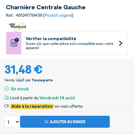
Charnière Centrale Gauche
Ref. : 481241719436 (
Produit original
)
Vérifier la compatibilité
!
Soyez sûr que cette pièce soit compatible avec votre
appareil
31,48 €
Vendu
neuf
par
Tecnoparts
En stock
Livré à partir du
Vendredi
14 août
en visio offerte
Aide à la réparation
AJOUTER AU PANIER