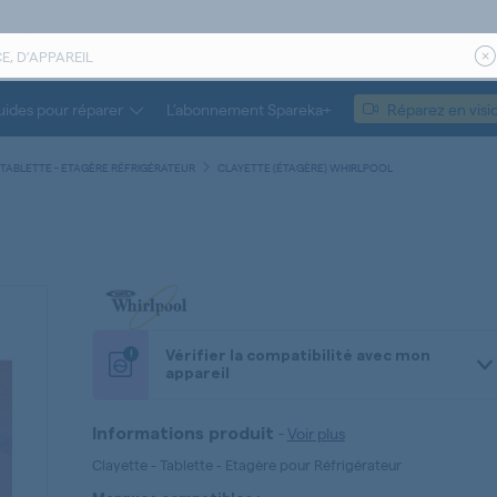
ides pour réparer
L’abonnement Spareka+
Réparez en visi
 TABLETTE - ETAGÈRE RÉFRIGÉRATEUR
CLAYETTE (ÉTAGÈRE) WHIRLPOOL
!
Vérifier la compatibilité avec mon
appareil
-
Voir plus
Informations produit
Clayette - Tablette - Etagère pour Réfrigérateur