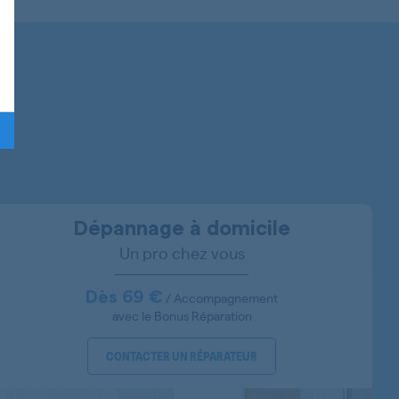
850140011063
850140011060
850140011064
850141011000
850141015003
850141015000
Dépannage à domicile
Un pro chez vous
850141011003
850141011004
Dès 69 €
/ Accompagnement
avec le Bonus Réparation
850141011033
CONTACTER UN RÉPARATEUR
850141011030