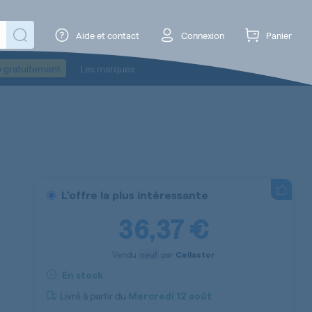
Aide et contact
Connexion
Panier
o gratuitement
Les marques
L'offre la plus intéressante
36,37 €
Vendu
neuf
par
Cellastor
En stock
Livré à partir du
Mercredi
12 août