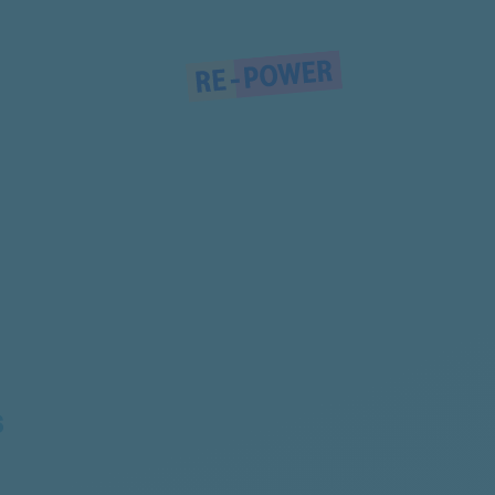
850141111030
850141111033
850141111043
850141111040
850141111044
850141111100
S
850510811061
850510811060