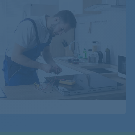
850141011043
850141011044
850141011040
850141115003
850141111000
850141115000
850141111004
850141111003
850141111034