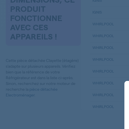
DIMENSIONS, CE
IGNIS
PRODUIT
IGNIS
FONCTIONNE
WHIRLPOOL
AVEC CES
APPAREILS !
WHIRLPOOL
WHIRLPOOL
WHIRLPOOL
Cette pièce détachée Clayette (étagère)
s’adapte sur plusieurs appareils. Vérifiez
WHIRLPOOL
bien que la référence de votre
Réfrigérateur est dans la liste ci-après.
WHIRLPOOL
Sinon, recherchez sur notre moteur de
recherche la
pièce détachée
Electroménager
.
WHIRLPOOL
WHIRLPOOL
WHIRLPOOL