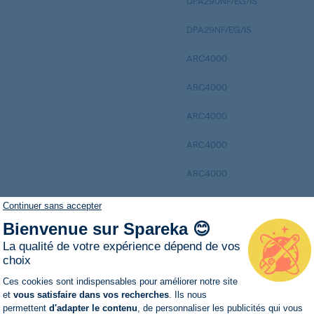
DPA290NF/EG/IS
DPA29NF/EG/IS
ARC4000
ARC4000
ARC4000
ARC4000
ARC4000
ARC4000
Continuer sans accepter
Bienvenue sur Spareka 😊
ARC4000
La qualité de votre expérience dépend de vos
ARC4000/1AL
choix
Plateforme de Gestion du Consentemen
Ces cookies sont indispensables pour améliorer notre site
ARC4000/1WH
et
vous satisfaire dans vos recherches
. Ils nous
permettent
d'adapter le contenu
, de personnaliser les publicités qui vous