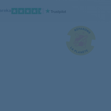
pareka