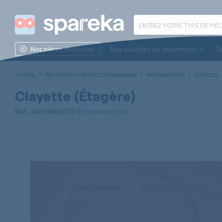
Nos solutions de réparations
Gu
Nos pièces détachées
ACCUEIL
PIÈCES DÉTACHÉES ÉLECTROMÉNAGER
RÉFRIGÉRATEUR
CLAYETTE -
Clayette (étagère)
Ref. : 481241829737 (
Produit original
)