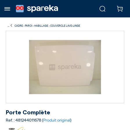
...
CADRE - PAROI - HABILLAGE - COUVERCLE LAVE-LINGE
Porte Complète
Ref. : 481244011678 (
Produit original
)