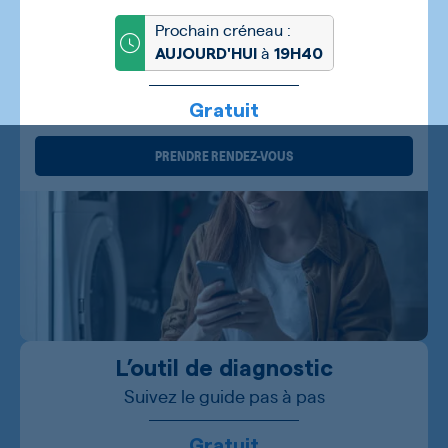
Prochain créneau :
à
AUJOURD'HUI
19H40
Gratuit
PRENDRE RENDEZ-VOUS
L’outil de diagnostic
Suivez le guide pas à pas
Gratuit