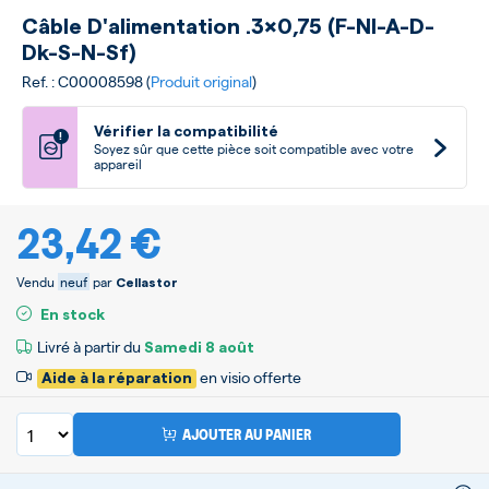
Câble D'alimentation .3x0,75 (f-Nl-A-D-
Dk-S-N-Sf)
Ref. : C00008598 (
Produit original
)
Vérifier la compatibilité
!
Soyez sûr que cette pièce soit compatible avec votre
appareil
23,42 €
Vendu
neuf
par
Cellastor
En stock
Livré à partir du
Samedi
8 août
en visio offerte
Aide à la réparation
AJOUTER AU PANIER