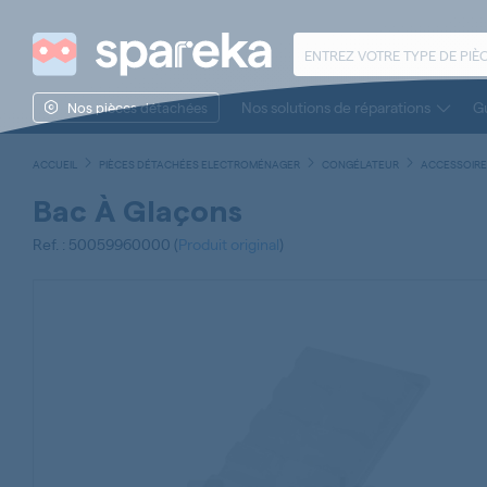
Nos solutions de réparations
Gu
Nos pièces détachées
ACCUEIL
PIÈCES DÉTACHÉES ELECTROMÉNAGER
CONGÉLATEUR
ACCESSOIRE
Bac À Glaçons
Ref. : 50059960000 (
Produit original
)