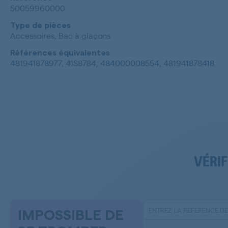
50059960000
Type de pièces
Accessoires, Bac à glaçons
Références équivalentes
481941878977, 41S8784, 484000008554, 481941878418
VÉRIF
IMPOSSIBLE DE