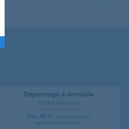
625051003
625051002
621371034
621370090
621370093
621071806
621071805
621071027
Dépannage à domicile
Un pro chez vous
621070057
621071029
Dès 69 €
/ Accompagnement
avec le Bonus Réparation
621371033