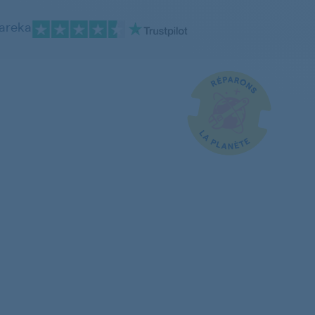
pareka