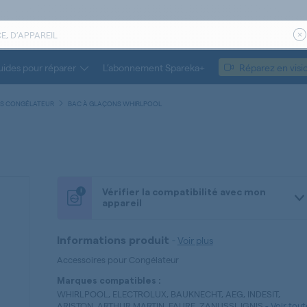
ides pour réparer
L’abonnement Spareka+
Réparez en visi
S CONGÉLATEUR
BAC À GLAÇONS WHIRLPOOL
!
Vérifier la compatibilité avec mon
appareil
-
Voir plus
Informations produit
Accessoires pour Congélateur
Marques compatibles :
WHIRLPOOL, ELECTROLUX, BAUKNECHT, AEG, INDESIT,
ARISTON, ARTHUR MARTIN, FAURE, ZANUSSI, IGNIS
-
Voir tout