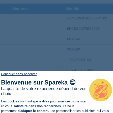
Gamme
Modèle
ARA28304X 92040344500
RFI2413 92375360901
0533GS1
0533GS1
1102 ARCTIS1102
1102 ARTCTIS1102
Continuer sans accepter
1150ARCTIS
Bienvenue sur Spareka 😊
La qualité de votre expérience dépend de vos
1152ARCTIS
choix
Plateforme de Gestion du Consentemen
1153ARCTIS
Ces cookies sont indispensables pour améliorer notre site
et
vous satisfaire dans vos recherches
. Ils nous
permettent
d'adapter le contenu
, de personnaliser les publicités qui vous
1158ARCTIS