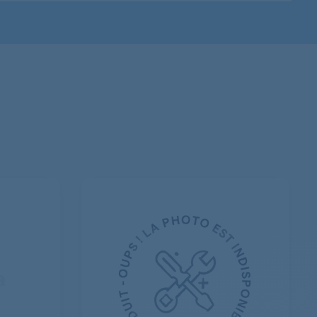
621071021
621070044
621071020
621071809
621370091
621370123
621071023
621071025
621071024