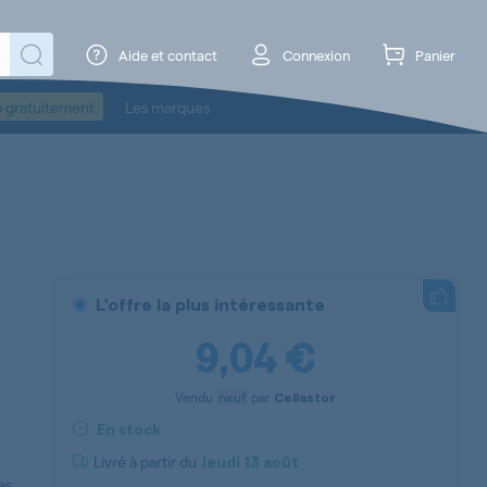
Aide et contact
Connexion
Panier
o gratuitement
Les marques
L'offre la plus intéressante
9,04 €
Vendu
neuf
par
Cellastor
En stock
Livré à partir du
Jeudi
13 août
es