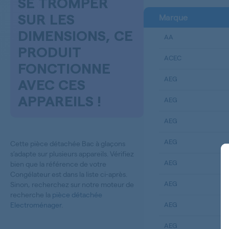
SE TROMPER
Marque
SUR LES
DIMENSIONS, CE
AA
PRODUIT
ACEC
FONCTIONNE
AEG
AVEC CES
APPAREILS !
AEG
AEG
AEG
Cette pièce détachée Bac à glaçons
s’adapte sur plusieurs appareils. Vérifiez
AEG
bien que la référence de votre
Congélateur est dans la liste ci-après.
AEG
Sinon, recherchez sur notre moteur de
recherche la
pièce détachée
Electroménager
.
AEG
AEG