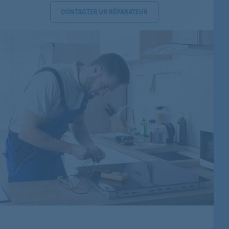
CONTACTER UN RÉPARATEUR
92351004500
92351004600
621070815
621070813
92350021800
92350021100
923510025
92354000100
92362168700
621071040