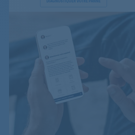
DIAGNOSTIQUER VOTRE PANNE
AEG
AEG
AEG
AEG
AEG
AEG
AEG
AEG
AEG
AEG
AEG