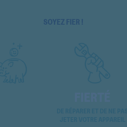
KFL2223
KFL2223
SOYEZ FIER !
KFL2223
KFL2330
KFL23301
KFL23305
KFL2330K
KFL2331
FIERTÉ
KFL23311
KFL2331K
DE RÉPARER ET DE NE PA
JETER VOTRE APPAREIL
KFL2332