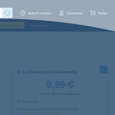
Aide et contact
Connexion
Panier
o gratuitement
Les marques
L'offre la plus intéressante
9,59 €
Vendu
neuf
par
Cellastor
En stock
Livré à partir du
Mercredi
12 août