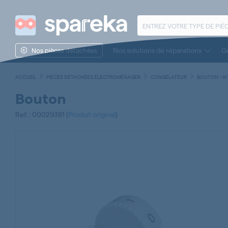
Nos solutions de réparations
Gu
Nos pièces détachées
ACCUEIL
PIÈCES DÉTACHÉES ÉLECTROMÉNAGER
CONGÉLATEUR
BOUTON - I
Bouton
Ref. : 00029381 (
Produit original
)