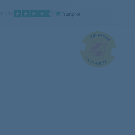
pareka