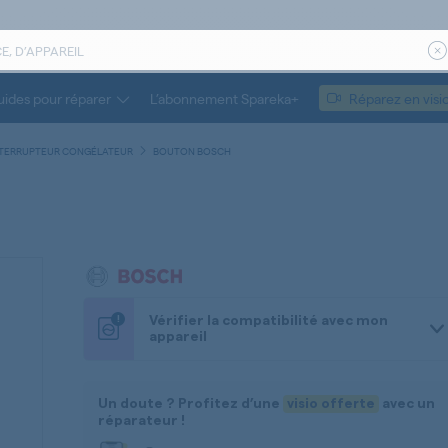
ides pour réparer
L’abonnement Spareka+
Réparez en visi
NTERRUPTEUR CONGÉLATEUR
BOUTON BOSCH
!
Vérifier la compatibilité avec mon
appareil
Un doute ? Profitez d’une
visio offerte
avec un
réparateur !