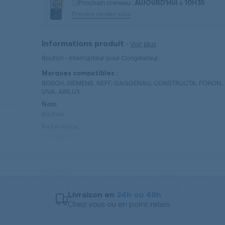
Prochain créneau :
à
AUJOURD'HUI
10H35
Prendre rendez-vous
-
Voir plus
Informations produit
Bouton - Interrupteur pour Congélateur
Marques compatibles :
BOSCH, SIEMENS, NEFF, GAGGENAU, CONSTRUCTA, FORON,
VIVA, AIRLUX
Nom
Bouton
Référence
00029381
Type de pièces
Bouton - Interrupteur
Livraison en
24h ou 48h
Chez vous ou en point relais