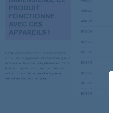
DIMENSIONS, CE
AIRLUX
PRODUIT
AIRLUX
FONCTIONNE
AIRLUX
AVEC CES
APPAREILS !
BOSCH
BOSCH
BOSCH
Cette pièce détachée Bouton s’adapte
sur plusieurs appareils. Vérifiez bien que la
BOSCH
référence de votre Congélateur est dans
la liste ci-après. Sinon, recherchez sur
BOSCH
notre moteur de recherche la
pièce
détachée Electroménager
.
BOSCH
BOSCH
BOSCH