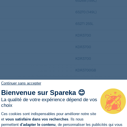
65268 (159L)
65270 (149L)
65271 255L
KDR3700
KDR3700
KDR3700
KDR3700GB
KFF1800
Continuer sans accepter
Bienvenue sur Spareka 😊
KFF1800
La qualité de votre expérience dépend de vos
KFF2400
choix
Plateforme de Gestion du Consentemen
Ces cookies sont indispensables pour améliorer notre site
KFF2400
et
vous satisfaire dans vos recherches
. Ils nous
permettent
d'adapter le contenu
, de personnaliser les publicités qui vous