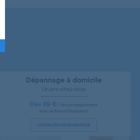
KFF2401/01
KFF2401/02
KFL1520/01
KFL1521/02
KFL1521/01
Dépannage à domicile
Un pro chez vous
KFL1523/01
KFL1524/31
Dès 69 €
/ Accompagnement
avec le Bonus Réparation
KFL1630/01
CONTACTER UN RÉPARATEUR
KFL16301/01