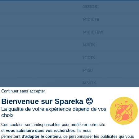
0533GS1
14101UFB
14101UFBW
1410TK
1410TK
1415U
1430TK
Continuer sans accepter
1650TK
Bienvenue sur Spareka 😊
3230KG
La qualité de votre expérience dépend de vos
choix
6133018DT
Plateforme de Gestion du Consentemen
Ces cookies sont indispensables pour améliorer notre site
et
vous satisfaire dans vos recherches
. Ils nous
A10336I
permettent
d'adapter le contenu
, de personnaliser les publicités qui vous