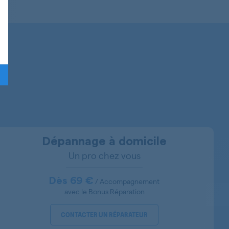
92272175100
92272775600
92272450900
92272451200
92281061500
92272675200
92272676200
Dépannage à domicile
Un pro chez vous
92287665302
92277965000
Dès 69 €
/ Accompagnement
avec le Bonus Réparation
92287767600
CONTACTER UN RÉPARATEUR
92287767400