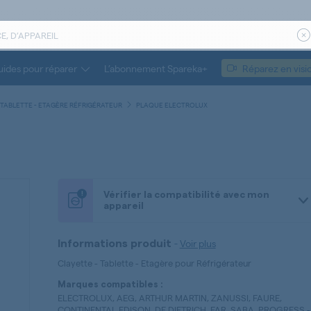
ides pour réparer
L’abonnement Spareka+
Réparez en visi
 TABLETTE - ETAGÈRE RÉFRIGÉRATEUR
PLAQUE ELECTROLUX
!
Vérifier la compatibilité avec mon
appareil
-
Voir plus
Informations produit
Clayette - Tablette - Etagère pour Réfrigérateur
Marques compatibles :
ELECTROLUX, AEG, ARTHUR MARTIN, ZANUSSI, FAURE,
CONTINENTAL EDISON, DE DIETRICH, FAR, SABA, PROGRESS
-