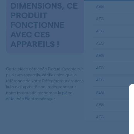
DIMENSIONS, CE
AEG
PRODUIT
AEG
FONCTIONNE
AEG
AVEC CES
APPAREILS !
AEG
AEG
AEG
Cette pièce détachée Plaque s’adapte sur
plusieurs appareils. Vérifiez bien que la
AEG
référence de votre Réfrigérateur est dans
la liste ci-après. Sinon, recherchez sur
AEG
notre moteur de recherche la
pièce
détachée Electroménager
.
AEG
AEG
AEG