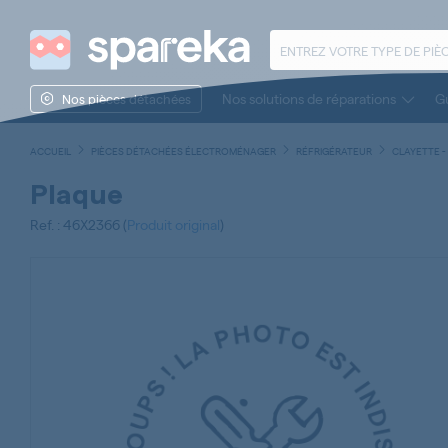
Nos solutions de réparations
Gu
Nos pièces détachées
ACCUEIL
PIÈCES DÉTACHÉES ÉLECTROMÉNAGER
RÉFRIGÉRATEUR
CLAYETTE -
Plaque
Ref. : 46X2366 (
Produit original
)