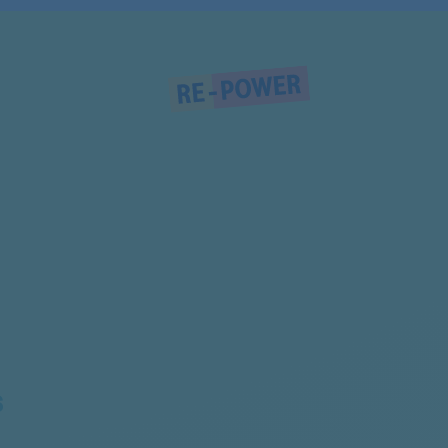
92287467700
92287470400
92287474100
92287468500
92287474101
92287479001
92286357201
92286357200
92287769300
S
92287769100
92287751300