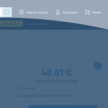
Aide et contact
Connexion
Panier
o gratuitement
Les marques
48,81 €
Vendu
neuf
par
Pièces Outils
En stock
Livré à partir du
Vendredi
14 août