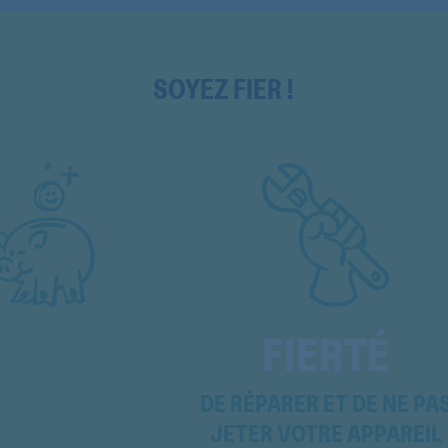
A2350GS1
A238GS1
SOYEZ FIER !
A238GS1
A238GS1
A238GS1
A51900GSW0
A52500GNW0
A52500GNW0
FIERTÉ
A60190GS
DE RÉPARER ET DE NE PA
A60190GS
JETER VOTRE APPAREIL
A60190GS