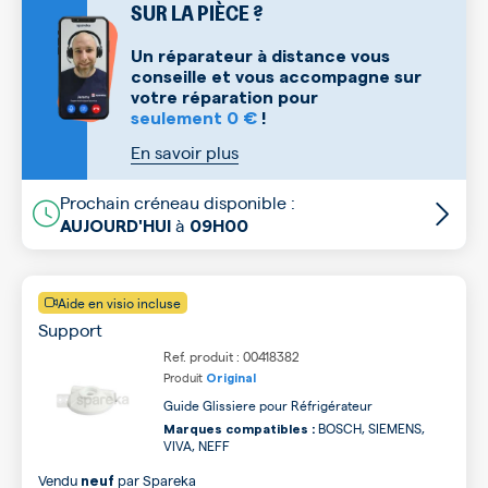
SUR LA PIÈCE ?
Un réparateur à distance vous
conseille et vous accompagne sur
votre réparation pour
seulement 0 €
!
En savoir plus
Prochain créneau disponible :
à
AUJOURD'HUI
09H00
Aide en visio incluse
Support
Ref. produit : 00418382
Produit
Original
Guide Glissiere pour Réfrigérateur
BOSCH, SIEMENS,
Marques compatibles :
VIVA, NEFF
Vendu
par
Spareka
neuf