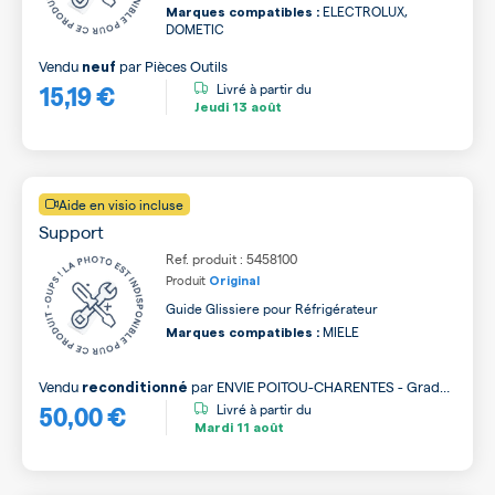
ELECTROLUX,
Marques compatibles :
DOMETIC
Vendu
par
Pièces Outils
neuf
15,19 €
Livré à partir du
Jeudi
13 août
Aide en visio incluse
Support
Ref. produit : 5458100
Produit
Original
Guide Glissiere pour Réfrigérateur
MIELE
Marques compatibles :
Vendu
par
ENVIE POITOU-CHARENTES - Grade
reconditionné
50,00 €
A
Livré à partir du
Mardi
11 août