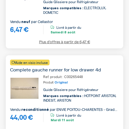
Guide Glissiere pour Réfrigérateur
ELECTROLUX,
Marques compatibles :
DOMETIC
Vendu
par
Cellastor
neuf
6,47 €
Livré à partir du
Samedi
8 août
Plus d’offres à partir de
6,47 €
Aide en visio incluse
Complete gauche runner for low drawer 4d
Ref. produit : C00265448
Produit
Original
Guide Glissiere pour Réfrigérateur
HOTPOINT ARISTON,
Marques compatibles :
INDESIT, ARISTON
Vendu
par
ENVIE POITOU-CHARENTES - Grade
reconditionné
44,00 €
B
Livré à partir du
Mardi
11 août