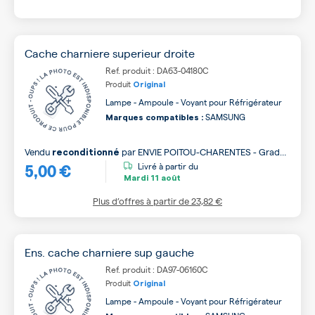
Cache charniere superieur droite
Ref. produit : DA63-04180C
Produit
Original
Lampe - Ampoule - Voyant pour Réfrigérateur
SAMSUNG
Marques compatibles :
Vendu
par
ENVIE POITOU-CHARENTES - Grade
reconditionné
5,00 €
B
Livré à partir du
Mardi
11 août
Plus d’offres à partir de
23,82 €
Ens. cache charniere sup gauche
Ref. produit : DA97-06160C
Produit
Original
Lampe - Ampoule - Voyant pour Réfrigérateur