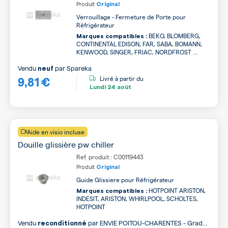
Produit
Original
Verrouillage - Fermeture de Porte pour
Réfrigérateur
BEKO, BLOMBERG,
Marques compatibles :
CONTINENTAL EDISON, FAR, SABA, BOMANN,
KENWOOD, SINGER, FRIAC, NORDFROST ...
Vendu
par
Spareka
neuf
9,81 €
Livré à partir du
Lundi
24 août
Aide en visio incluse
Douille glissière pw chiller
Ref. produit : C00119443
Produit
Original
Guide Glissiere pour Réfrigérateur
HOTPOINT ARISTON,
Marques compatibles :
INDESIT, ARISTON, WHIRLPOOL, SCHOLTES,
HOTPOINT
Vendu
par
ENVIE POITOU-CHARENTES - Grade
reconditionné