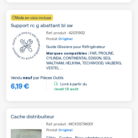
Aide en visio incluse
Support rc g abattant bl sw
Ref. produit : 42031902
Produit
Original
Guide Glissiere pour Réfrigérateur
FAR, PROLINE,
Marques compatibles :
CYLINDA, CONTINENTAL EDISON, SEG,
WALTHAM, HELKINA, TECHWOOD, VALBERG,
VESTEL ...
Vendu
par
Pièces Outils
neuf
6,19 €
Livré à partir du
Jeudi
13 août
Cache distribuiteur
Ref. produit : MCK55796001
Produit
Original
Câble - Cordon - Prise-adaptateur pour