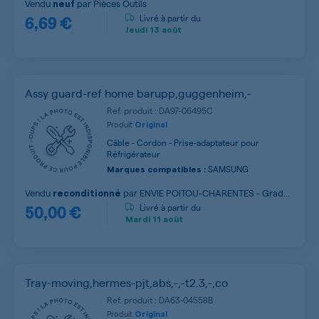
Vendu
par
Pièces Outils
neuf
6,69 €
Livré à partir du
Jeudi
13 août
Assy guard-ref home barupp,guggenheim,-
Ref. produit : DA97-06495C
Produit
Original
Câble - Cordon - Prise-adaptateur pour
Réfrigérateur
SAMSUNG
Marques compatibles :
Vendu
par
ENVIE POITOU-CHARENTES - Grade
reconditionné
50,00 €
A
Livré à partir du
Mardi
11 août
Tray-moving,hermes-pjt,abs,-,-t2.3,-,co
Ref. produit : DA63-04558B
Produit
Original