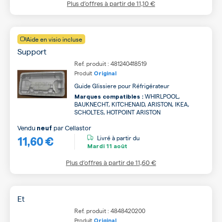
Plus d’offres à partir de
11,10 €
Aide en visio incluse
Support
Ref. produit : 481240418519
Produit
Original
Guide Glissiere pour Réfrigérateur
WHIRLPOOL,
Marques compatibles :
BAUKNECHT, KITCHENAID, ARISTON, IKEA,
SCHOLTES, HOTPOINT ARISTON
Vendu
par
Cellastor
neuf
11,60 €
Livré à partir du
Mardi
11 août
Plus d’offres à partir de
11,60 €
Et
Ref. produit : 4848420200
Produit
Original