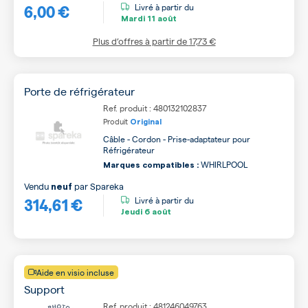
6,00 €
B
Livré à partir du
Mardi
11 août
Plus d’offres à partir de
17,73 €
Porte de réfrigérateur
Ref. produit : 480132102837
Produit
Original
Câble - Cordon - Prise-adaptateur pour
Réfrigérateur
WHIRLPOOL
Marques compatibles :
Vendu
par
Spareka
neuf
314,61 €
Livré à partir du
Jeudi
6 août
Aide en visio incluse
Support
Ref. produit : 481246049763