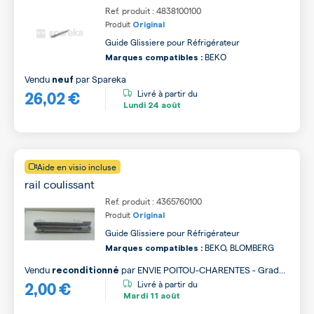
Ref. produit : 4838100100
Produit
Original
Guide Glissiere pour Réfrigérateur
BEKO
Marques compatibles :
Vendu
par
Spareka
neuf
26,02 €
Livré à partir du
Lundi
24 août
Aide en visio incluse
rail coulissant
Ref. produit : 4365760100
Produit
Original
Guide Glissiere pour Réfrigérateur
BEKO, BLOMBERG
Marques compatibles :
Vendu
par
ENVIE POITOU-CHARENTES - Grade
reconditionné
2,00 €
B
Livré à partir du
Mardi
11 août