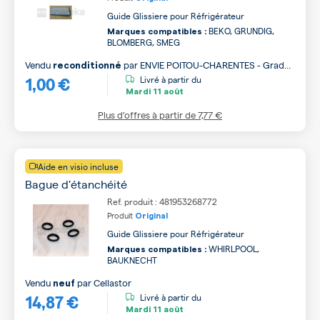
Guide Glissiere pour Réfrigérateur
BEKO, GRUNDIG,
Marques compatibles :
BLOMBERG, SMEG
Vendu
par
ENVIE POITOU-CHARENTES - Grade
reconditionné
1,00 €
B
Livré à partir du
Mardi
11 août
Plus d’offres à partir de
7,77 €
Aide en visio incluse
Bague d'étanchéité
Ref. produit : 481953268772
Produit
Original
Guide Glissiere pour Réfrigérateur
WHIRLPOOL,
Marques compatibles :
BAUKNECHT
Vendu
par
Cellastor
neuf
14,87 €
Livré à partir du
Mardi
11 août