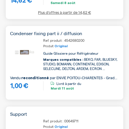
Samedi
8 août
Plus d’offres à partir de
14,62 €
Condenser fixing part ii / diffusion
Ref. produit : 4542680200
Produit
Original
Guide Glissiere pour Réfrigérateur
BEKO, FAR, BLUESKY,
Marques compatibles :
STUDIO, BOMANN, CONTINENTAL EDISON,
SELECLINE, DELTON, ARDEM, ECRON ...
Vendu
par
ENVIE POITOU-CHARENTES - Grade
reconditionné
1,00 €
B
Livré à partir du
Mardi
11 août
Support
Ref. produit : 00649711
Produit
Original