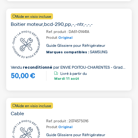
Aide en visio incluse
Boitier moteur,bcd-290,pp,-,-ntr,-,-,-
Ref. produit : DA61-01441A
Produit
Original
Guide Glissiere pour Réfrigérateur
SAMSUNG
Marques compatibles :
Vendu
par
ENVIE POITOU-CHARENTES - Grade
reconditionné
50,00 €
A
Livré à partir du
Mardi
11 août
Aide en visio incluse
Cable
Ref. produit : 2074575016
Produit
Original
Guide Glissiere pour Réfrigérateur