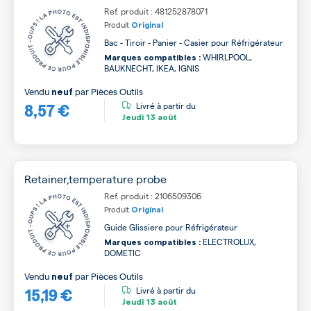
Ref. produit : 481252878071
Produit
Original
Bac - Tiroir - Panier - Casier pour Réfrigérateur
WHIRLPOOL,
Marques compatibles :
BAUKNECHT, IKEA, IGNIS
Vendu
par
Pièces Outils
neuf
8,57 €
Livré à partir du
Jeudi
13 août
Retainer,temperature probe
Ref. produit : 2106509306
Produit
Original
Guide Glissiere pour Réfrigérateur
ELECTROLUX,
Marques compatibles :
DOMETIC
Vendu
par
Pièces Outils
neuf
15,19 €
Livré à partir du
Jeudi
13 août