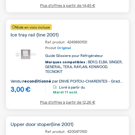
Plus d’offres à partir de
14,45 €
Aide en visio incluse
Ice tray rail (line 2001)
Ref. produit : 4249860100
Produit
Original
Guide Glissiere pour Réfrigérateur
BEKO, ELBA, SINGER,
Marques compatibles :
GENERAL, TEKA, RAYLAN, KENWOOD,
TECNOKIT
Vendu
par
ENVIE POITOU-CHARENTES - Grade
reconditionné
3,00 €
B
Livré à partir du
Mardi
11 août
Plus d’offres à partir de
12,26 €
Upper door stoper(line 2001)
Ref. produit : 4200470100