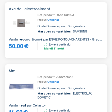
Axe de l electroaimant
Ref. produit : DA66-00519A
Produit
Original
Guide Glissiere pour Réfrigérateur
SAMSUNG
Marques compatibles :
Vendu
par
ENVIE POITOU-CHARENTES - Grade
reconditionné
50,00 €
A
Livré à partir du
Mardi
11 août
Mm
Ref. produit : 2951237029
Produit
Original
Guide Glissiere pour Réfrigérateur
ELECTROLUX,
Marques compatibles :
DOMETIC
Vendu
par
Cellastor
neuf
14,62 €
Livré à partir du