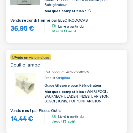
Réfrigérateur
LG
Marques compatibles :
Vendu
par
ELECTRODOCAS
reconditionné
36,95 €
Livré à partir du
Mardi
11 août
Aide en visio incluse
Douille lampe
Ref. produit : 481225518275
Produit
Original
Guide Glissiere pour Réfrigérateur
WHIRLPOOL,
Marques compatibles :
BAUKNECHT, LADEN, INDESIT, ARISTON,
BOSCH, IGNIS, HOTPOINT ARISTON
Vendu
par
Pièces Outils
neuf
14,44 €
Livré à partir du
Jeudi
13 août