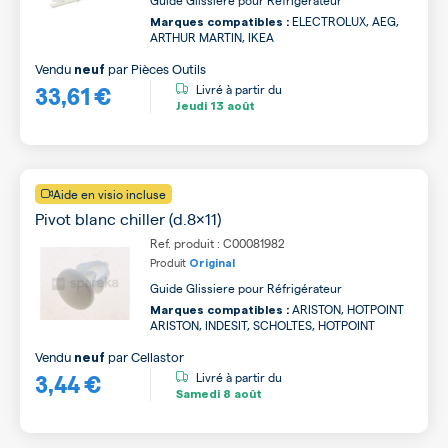
ELECTROLUX, AEG,
Marques compatibles :
ARTHUR MARTIN, IKEA
Vendu
par
Pièces Outils
neuf
33,61 €
Livré à partir du
Jeudi
13 août
Aide en visio incluse
Pivot blanc chiller (d.8x11)
Ref. produit : C00081982
Produit
Original
Guide Glissiere pour Réfrigérateur
ARISTON, HOTPOINT
Marques compatibles :
ARISTON, INDESIT, SCHOLTES, HOTPOINT
Vendu
par
Cellastor
neuf
3,44 €
Livré à partir du
Samedi
8 août