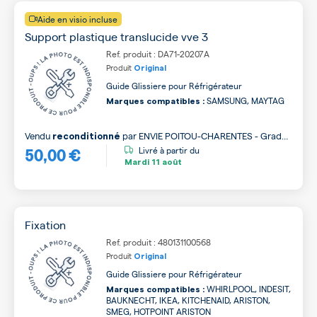
Aide en visio incluse
Support plastique translucide vve 3
Ref. produit : DA71-20207A
Produit
Original
Guide Glissiere pour Réfrigérateur
SAMSUNG, MAYTAG
Marques compatibles :
Vendu
par
ENVIE POITOU-CHARENTES - Grade
reconditionné
50,00 €
A
Livré à partir du
Mardi
11 août
Fixation
Ref. produit : 480131100568
Produit
Original
Guide Glissiere pour Réfrigérateur
WHIRLPOOL, INDESIT,
Marques compatibles :
BAUKNECHT, IKEA, KITCHENAID, ARISTON,
SMEG, HOTPOINT ARISTON