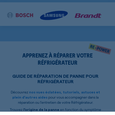
APPRENEZ À RÉPARER VOTRE
RÉFRIGÉRATEUR
GUIDE DE RÉPARATION DE PANNE POUR
RÉFRIGÉRATEUR
Découvrez
nos vues éclatées, tutoriels, astuces et
pour vous accompagner dans la
plein d’autres aides
réparation ou l’entretien de votre Réfrigérateur.
Trouvez
en fonction du symptôme
l’origine de la panne
de votre Réfrigérateur :