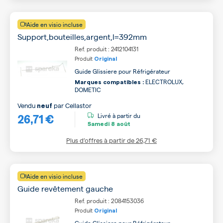
Aide en visio incluse
Support,bouteilles,argent,l=392mm
Ref. produit : 2412104131
Produit
Original
Guide Glissiere pour Réfrigérateur
ELECTROLUX,
Marques compatibles :
DOMETIC
Vendu
par
Cellastor
neuf
26,71 €
Livré à partir du
Samedi
8 août
Plus d’offres à partir de
26,71 €
Aide en visio incluse
Guide revêtement gauche
Ref. produit : 2084153036
Produit
Original
Guide Glissiere pour Réfrigérateur