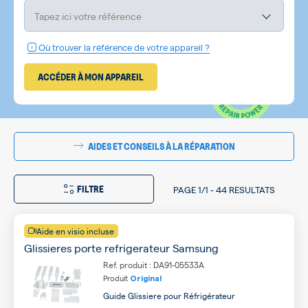
Tapez ici votre référence
Où trouver la référence de votre appareil ?
ACCÉDER À MON APPAREIL
AIDES ET CONSEILS À LA RÉPARATION
FILTRE
PAGE
1/1
-
44 RESULTATS
Aide en visio incluse
Glissieres porte refrigerateur Samsung
Ref. produit : DA91-05533A
Produit
Original
Guide Glissiere pour Réfrigérateur