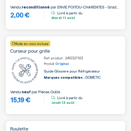
Vendu
par
ENVIE POITOU-CHARENTES - Grade
reconditionné
2,00 €
B
Livré à partir du
Mardi
11 août
Aide en visio incluse
Curseur pour grille
Ref. produit : 2413327103
Produit
Original
Guide Glissiere pour Réfrigérateur
DOMETIC
Marques compatibles :
Vendu
par
Pièces Outils
neuf
15,19 €
Livré à partir du
Jeudi
13 août
Roulette