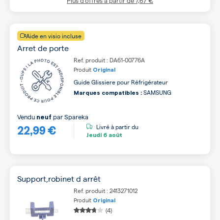
Plus d’offres à partir de
7,67 €
Aide en visio incluse
Arret de porte
Ref. produit : DA61-00776A
Produit
Original
Guide Glissiere pour Réfrigérateur
SAMSUNG
Marques compatibles :
Vendu
par
Spareka
neuf
22,99 €
Livré à partir du
Jeudi
6 août
Support,robinet d arrêt
Ref. produit : 2413271012
Produit
Original
(4)