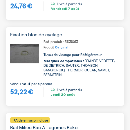
24,76 €
Livré à partir du
Vendredi
7 août
Fixation bloc de cyclage
Ref. produit : 31X5063
Produit
Original
Tuyau de vidange pour Réfrigérateur
BRANDT, VEDETTE,
Marques compatibles :
DE DIETRICH, SAUTER, THOMSON,
SANGIORGIO, THERMOR, OCEAN, SAMET,
BERNSTEIN ...
Vendu
par
Spareka
neuf
52,22 €
Livré à partir du
Jeudi
20 août
Aide en visio incluse
Rail Milieu Bac A Legumes Beko