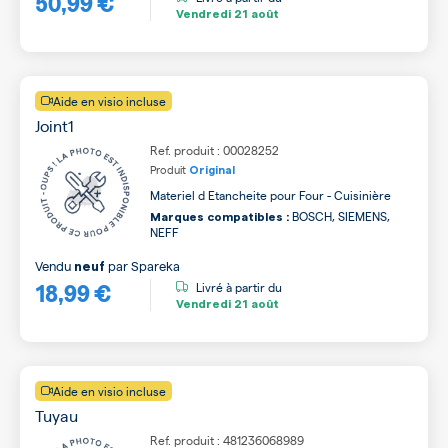
50,99 €
Vendredi
21 août
Aide en visio incluse
Joint1
Ref. produit : 00028252
Produit
Original
Materiel d Etancheite pour Four - Cuisinière
BOSCH, SIEMENS,
Marques compatibles :
NEFF
Vendu
par
Spareka
neuf
18,99 €
Livré à partir du
Vendredi
21 août
Aide en visio incluse
Tuyau
Ref. produit : 481236068989