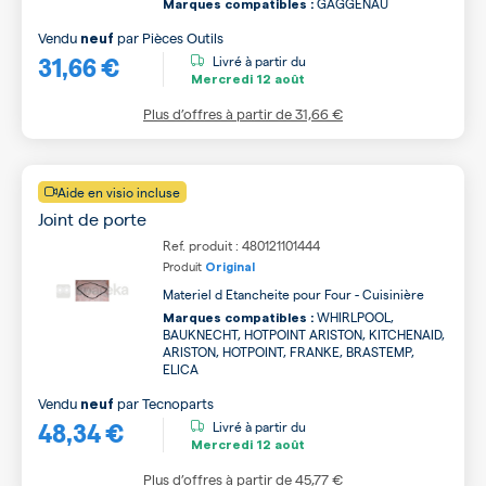
GAGGENAU
Marques compatibles :
Vendu
par
Pièces Outils
neuf
31,66 €
Livré à partir du
Mercredi
12 août
Plus d’offres à partir de
31,66 €
Aide en visio incluse
Joint de porte
Ref. produit : 480121101444
Produit
Original
Materiel d Etancheite pour Four - Cuisinière
WHIRLPOOL,
Marques compatibles :
BAUKNECHT, HOTPOINT ARISTON, KITCHENAID,
ARISTON, HOTPOINT, FRANKE, BRASTEMP,
ELICA
Vendu
par
Tecnoparts
neuf
48,34 €
Livré à partir du
Mercredi
12 août
Plus d’offres à partir de
45,77 €