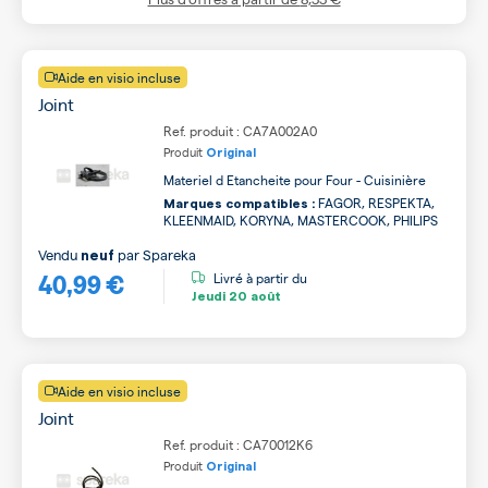
Aide en visio incluse
Joint
Ref. produit : CA7A002A0
Produit
Original
Materiel d Etancheite pour Four - Cuisinière
FAGOR, RESPEKTA,
Marques compatibles :
KLEENMAID, KORYNA, MASTERCOOK, PHILIPS
Vendu
par
Spareka
neuf
40,99 €
Livré à partir du
Jeudi
20 août
Aide en visio incluse
Joint
Ref. produit : CA70012K6
Produit
Original