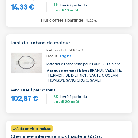
14,33 €
Livré à partir du
Jeudi
13 août
Plus d’offres à partir de
14,33 €
Joint de turbine de moteur
Ref. produit : 31X6520
Produit
Original
Materiel d Etancheite pour Four - Cuisinière
BRANDT, VEDETTE,
Marques compatibles :
THERMOR, DE DIETRICH, SAUTER, OCEAN,
THOMSON, SANGIORGIO, SAMET
Vendu
par
Spareka
neuf
102,87 €
Livré à partir du
Jeudi
20 août
Aide en visio incluse
Cheminee inferieure inox (hauteur:65,5 c