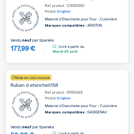
Ref. produit : C00051051
Produit
Original
Materiel d Etancheite pour Four - Cuisinière
ARISTON
Marques compatibles :
Vendu
par
Spareka
neuf
177,99 €
Livré à partir du
Mardi
25 août
Aide en visio incluse
Ruban d etancheit158
Ref. produit : 00155429
Produit
Original
Materiel d Etancheite pour Four - Cuisinière
GAGGENAU
Marques compatibles :
Vendu
par
Spareka
neuf
Livré à partir du