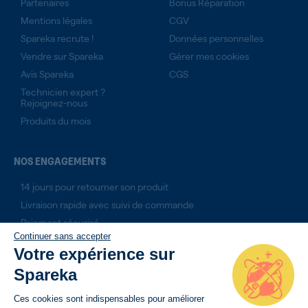
Partenaires
Bonus Réparation
Mentions légales
CGV
Spareka recrute !
Données personnelles
Vendre sur Spareka
Gérer mes cookies
Avis Spareka
CGS
Technicien expert ?
Rejoignez-nous
Produits du mois
NOS ENGAGEMENTS
14 jours pour retourner son produit
Livraison rapide avec suivi de commande
Paiement sécurisé
Continuer sans accepter
Votre expérience sur
Spareka
Ces cookies sont indispensables pour améliorer