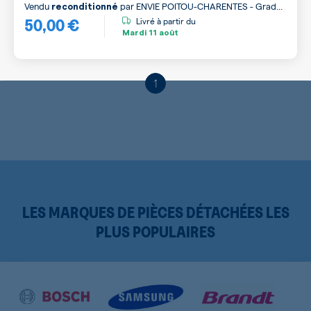
Vendu
par
ENVIE POITOU-CHARENTES - Grade
reconditionné
50,00 €
A
Livré à partir du
Mardi
11 août
1
LES MARQUES DE PIÈCES DÉTACHÉES LES
PLUS POPULAIRES