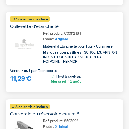
Aide en visio incluse
Collerette d'étanchéité
Ref. produit : C00112484
Produit
Original
Materiel d Etancheite pour Four - Cuisinière
SCHOLTES, ARISTON,
Marques compatibles :
INDESIT, HOTPOINT ARISTON, CREDA,
HOTPOINT, THERMOR
Vendu
par
Tecnoparts
neuf
11,29 €
Livré à partir du
Mercredi
12 août
Aide en visio incluse
Couvercle du réservoir d’eau ml6
Ref. produit : 8503092
Produit
Original