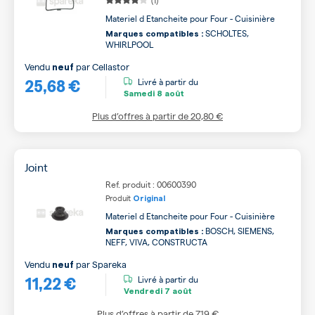
(1)
Materiel d Etancheite pour Four - Cuisinière
SCHOLTES,
Marques compatibles :
WHIRLPOOL
Vendu
par
Cellastor
neuf
25,68 €
Livré à partir du
Samedi
8 août
Plus d’offres à partir de
20,80 €
Joint
Ref. produit : 00600390
Produit
Original
Materiel d Etancheite pour Four - Cuisinière
BOSCH, SIEMENS,
Marques compatibles :
NEFF, VIVA, CONSTRUCTA
Vendu
par
Spareka
neuf
11,22 €
Livré à partir du
Vendredi
7 août
Plus d’offres à partir de
7,19 €