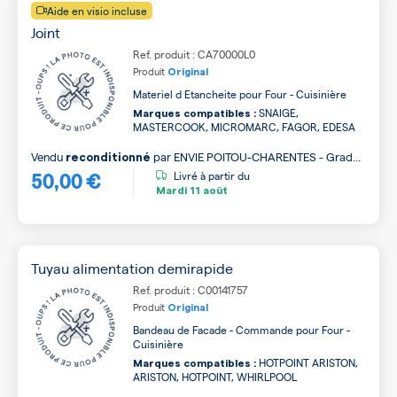
Aide en visio incluse
Joint
Ref. produit : CA70000L0
Produit
Original
Materiel d Etancheite pour Four - Cuisinière
SNAIGE,
Marques compatibles :
MASTERCOOK, MICROMARC, FAGOR, EDESA
Vendu
par
ENVIE POITOU-CHARENTES - Grade
reconditionné
50,00 €
A
Livré à partir du
Mardi
11 août
Tuyau alimentation demirapide
Ref. produit : C00141757
Produit
Original
Bandeau de Facade - Commande pour Four -
Cuisinière
HOTPOINT ARISTON,
Marques compatibles :
ARISTON, HOTPOINT, WHIRLPOOL