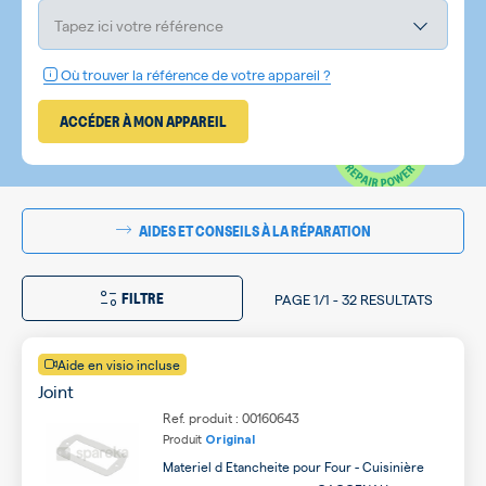
Tapez ici votre référence
Où trouver la référence de votre appareil ?
ACCÉDER À MON APPAREIL
AIDES ET CONSEILS À LA RÉPARATION
FILTRE
PAGE
1/1
-
32 RESULTATS
Aide en visio incluse
Joint
Ref. produit : 00160643
Produit
Original
Materiel d Etancheite pour Four - Cuisinière