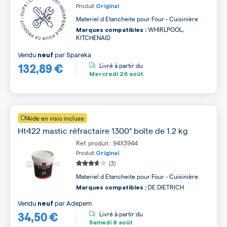
Produit
Original
Materiel d Etancheite pour Four - Cuisinière
WHIRLPOOL,
Marques compatibles :
KITCHENAID
Vendu
par
Spareka
neuf
132,89 €
Livré à partir du
Mercredi
26 août
Aide en visio incluse
Ht422 mastic réfractaire 1300° boîte de 1.2 kg
Ref. produit : 94X3944
Produit
Original
(3)
Materiel d Etancheite pour Four - Cuisinière
DE DIETRICH
Marques compatibles :
Vendu
par
Adepem
neuf
34,50 €
Livré à partir du
Samedi
8 août