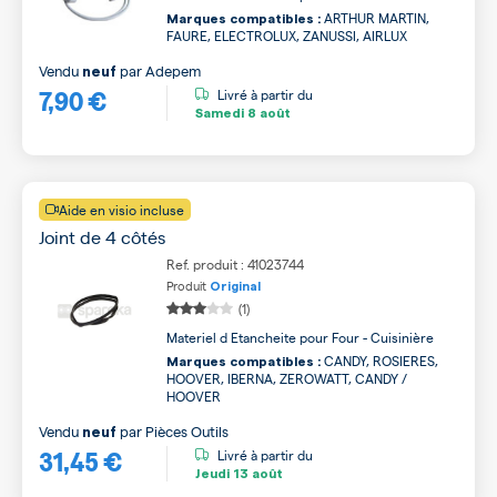
ARTHUR MARTIN,
Marques compatibles :
FAURE, ELECTROLUX, ZANUSSI, AIRLUX
Vendu
par
Adepem
neuf
7,90 €
Livré à partir du
Samedi
8 août
Aide en visio incluse
Joint de 4 côtés
Ref. produit : 41023744
Produit
Original
(1)
Materiel d Etancheite pour Four - Cuisinière
CANDY, ROSIERES,
Marques compatibles :
HOOVER, IBERNA, ZEROWATT, CANDY /
HOOVER
Vendu
par
Pièces Outils
neuf
31,45 €
Livré à partir du
Jeudi
13 août