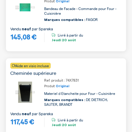
Produit
Original
Bandeau de Facade - Commande pour Four -
Cuisinière
FAGOR
Marques compatibles :
Vendu
par
Spareka
neuf
145,08 €
Livré à partir du
Jeudi
20 août
Aide en visio incluse
Cheminée supérieure
Ref. produit : 74X7831
Produit
Original
Materiel d Etancheite pour Four - Cuisinière
DE DIETRICH,
Marques compatibles :
SAUTER, BRANDT
Vendu
par
Spareka
neuf
117,45 €
Livré à partir du
Jeudi
20 août