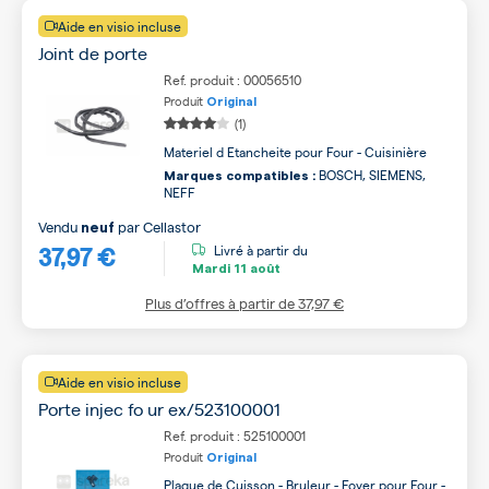
Aide en visio incluse
Joint de porte
Ref. produit : 00056510
Produit
Original
(1)
Materiel d Etancheite pour Four - Cuisinière
BOSCH, SIEMENS,
Marques compatibles :
NEFF
Vendu
par
Cellastor
neuf
37,97 €
Livré à partir du
Mardi
11 août
Plus d’offres à partir de
37,97 €
Aide en visio incluse
Porte injec fo ur ex/523100001
Ref. produit : 525100001
Produit
Original
Plaque de Cuisson - Bruleur - Foyer pour Four -