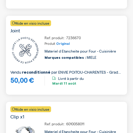
Aide en visio incluse
Joint
Ref. produit : 7236670
Produit
Original
Materiel d Etancheite pour Four - Cuisinière
MIELE
Marques compatibles :
Vendu
par
ENVIE POITOU-CHARENTES - Grade
reconditionné
50,00 €
A
Livré à partir du
Mardi
11 août
Aide en visio incluse
Clip x1
Ref. produit : 6010058011
Materiel d Etancheite pour Four - Cuisinière