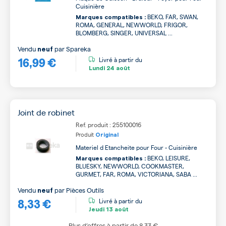
Cuisinière
BEKO, FAR, SWAN,
Marques compatibles :
ROMA, GENERAL, NEWWORLD, FRIGOR,
BLOMBERG, SINGER, UNIVERSAL ...
Vendu
par
Spareka
neuf
16,99 €
Livré à partir du
Lundi
24 août
Joint de robinet
Ref. produit : 255100016
Produit
Original
Materiel d Etancheite pour Four - Cuisinière
BEKO, LEISURE,
Marques compatibles :
BLUESKY, NEWWORLD, COOKMASTER,
GURMET, FAR, ROMA, VICTORIANA, SABA ...
Vendu
par
Pièces Outils
neuf
8,33 €
Livré à partir du
Jeudi
13 août
Plus d’offres à partir de
8,33 €