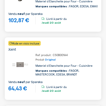
Materiel d Etancheite pour Four - Cuisinière
FAGOR, EDESA, EMAX
Marques compatibles :
Vendu
par
Spareka
neuf
102,87 €
Livré à partir du
Jeudi
20 août
Aide en visio incluse
Joint
Ref. produit : C50B001A4
Produit
Original
Materiel d Etancheite pour Four - Cuisinière
FAGOR,
Marques compatibles :
MASTERCOOK, EDESA, BRANDT
Vendu
par
Spareka
neuf
64,43 €
Livré à partir du
Jeudi
20 août