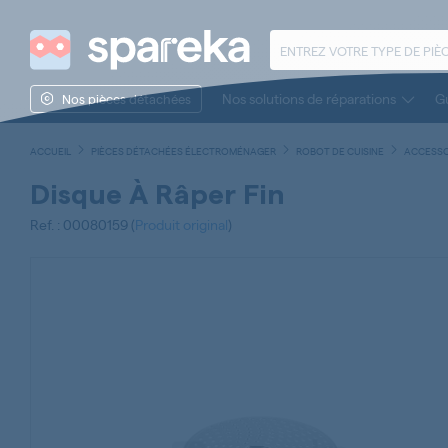
Nos solutions de réparations
Gu
Nos pièces détachées
ACCUEIL
PIÈCES DÉTACHÉES ÉLECTROMÉNAGER
ROBOT DE CUISINE
ACCESSO
Disque À Râper Fin
Ref. : 00080159 (
Produit original
)