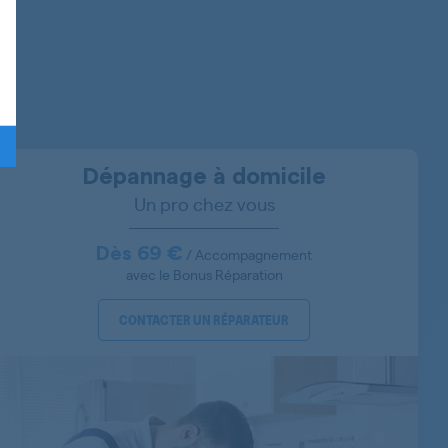
MC812W620/01
MC812W872/01
MCM2003/00
MCM2500/00
Dépannage à domicile
Un pro chez vous
MCM2501/01
MCM3411EU/03
Dès 69 €
/ Accompagnement
avec le Bonus Réparation
CONTACTER UN RÉPARATEUR
MCM3411EU/01
MCM3411EU/02
MCM3500/01