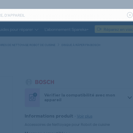
ides pour réparer
L’abonnement Spareka+
Réparez en visi
IRES DE NETTOYAGE ROBOT DE CUISINE
DISQUE À RÂPER FIN BOSCH
!
Vérifier la compatibilité avec mon
appareil
-
Voir plus
Informations produit
Accessoires de Nettoyage pour Robot de cuisine