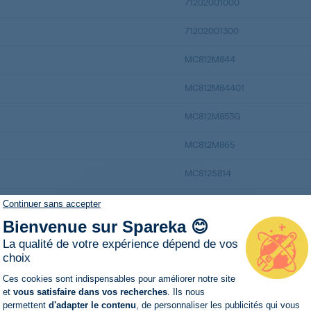
71202001000
71202001300
MC812M844
MC812M84401
MC812M853G
MC812M865
MC812S814
MC812S81401
Continuer sans accepter
Bienvenue sur Spareka 😊
MC812S820
La qualité de votre expérience dépend de vos
choix
MC812S844
Plateforme de Gestion du Consentemen
Ces cookies sont indispensables pour améliorer notre site
MC812W501
et
vous satisfaire dans vos recherches
. Ils nous
permettent
d'adapter le contenu
, de personnaliser les publicités qui vous