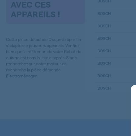
BOSCH
AVEC CES
APPAREILS !
BOSCH
BOSCH
BOSCH
Cette pièce détachée Disque à râper fin
s’adapte sur plusieurs appareils. Vérifiez
BOSCH
bien que la référence de votre Robot de
cuisine est dans la liste ci-après. Sinon,
BOSCH
recherchez sur notre moteur de
recherche la
pièce détachée
Electroménager
.
BOSCH
BOSCH
BOSCH
BOSCH
BOSCH