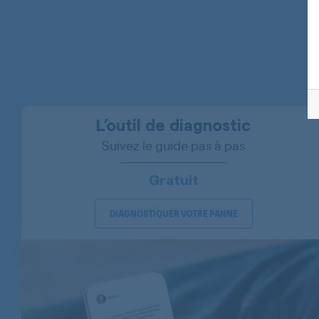
BOSCH
BOSCH
BOSCH
BOSCH
BOSCH
L’outil de diagnostic
Suivez le guide pas à pas
BOSCH
BOSCH
Gratuit
BOSCH
DIAGNOSTIQUER VOTRE PANNE
BOSCH
BOSCH
BOSCH