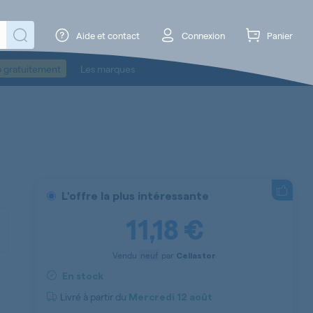
Aide et contact
Connexion
Panier
o gratuitement
Les marques
L'offre la plus intéressante
11,18 €
Vendu
neuf
par
Cellastor
En stock
Livré à partir du
Mercredi
12 août