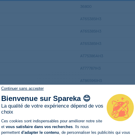
36800
AT65385IH3
AT65385IH3
AT65385IH3
AT75386AH3
AT77787IH3
AT86596IH3
Continuer sans accepter
AT86596IH3
Bienvenue sur Spareka 😊
AT86596IH3
La qualité de votre expérience dépend de vos
choix
EDC77570W
Plateforme de Gestion du Consentemen
Ces cookies sont indispensables pour améliorer notre site
et
vous satisfaire dans vos recherches
. Ils nous
EDC77570W
permettent
d'adapter le contenu
, de personnaliser les publicités qui vous