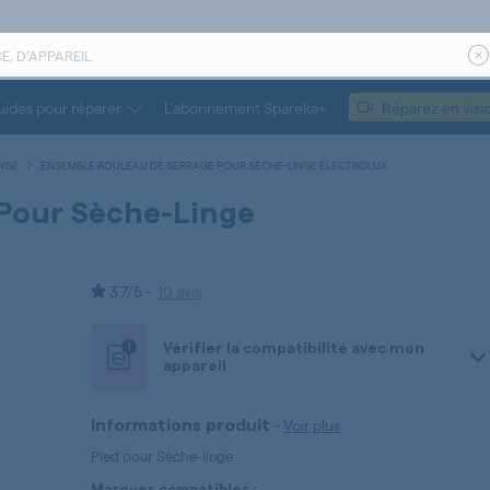
ides pour réparer
L’abonnement Spareka+
Réparez en visi
INGE
ENSEMBLE ROULEAU DE SERRAGE POUR SÈCHE-LINGE ELECTROLUX
Pour Sèche-Linge
3.7/5 -
10 avis
!
Vérifier la compatibilité avec mon
appareil
-
Voir plus
Informations produit
Pied pour Sèche-linge
Marques compatibles :