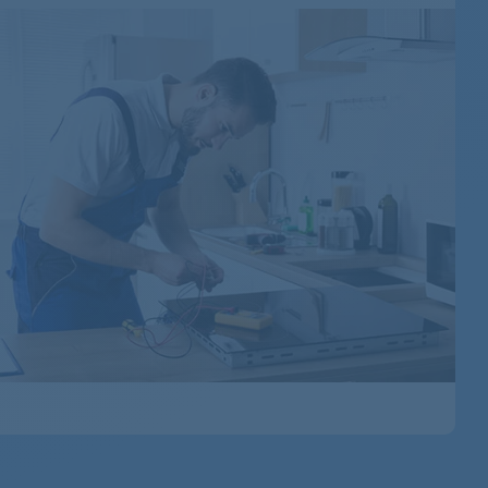
91609616806
91609612703
91609612700
91609616804
91609606503
91609616801
91609606506
91609606502
91609660200
91609606402
91609616808