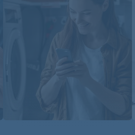
EDC77570W
EDC77570W
EDC77570W
EDC77570W
EDC77570W
EDC77570W
EDC77570W
EDC77570W
EDC77570W
EDC77570W
EDC77570W