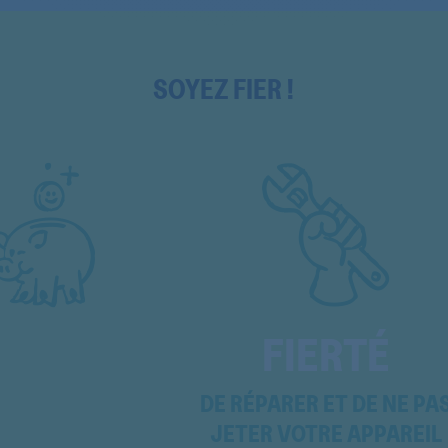
EDE56140W
EDE56140W
SOYEZ FIER !
EDE56140W
EDE56140W
EDE56140W
EDE56160W
KRD7200
KRD7600
FIERTÉ
LAVATHERM
DE RÉPARER ET DE NE PA
LAVATHERM58900
JETER VOTRE APPAREIL
LAVATHERMT3