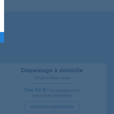
91609606500
91609606501
91609616807
91609616802
91609612701
91609606509
91609606504
Dépannage à domicile
Un pro chez vous
91609612702
91609606507
Dès 69 €
/ Accompagnement
avec le Bonus Réparation
91609616803
CONTACTER UN RÉPARATEUR
91609606401