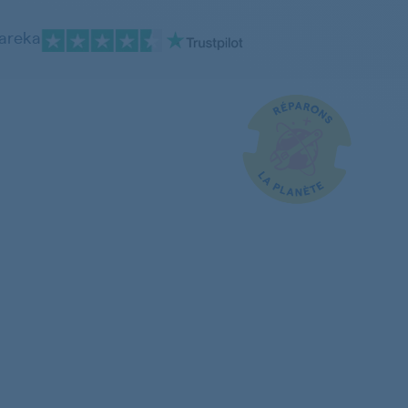
pareka