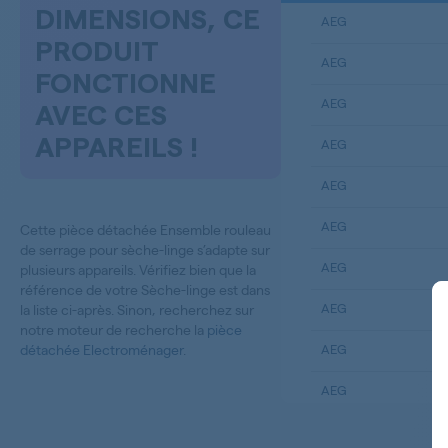
DIMENSIONS, CE
AEG
PRODUIT
AEG
FONCTIONNE
AEG
AVEC CES
APPAREILS !
AEG
AEG
AEG
Cette pièce détachée Ensemble rouleau
de serrage pour sèche-linge s’adapte sur
AEG
plusieurs appareils. Vérifiez bien que la
référence de votre Sèche-linge est dans
AEG
la liste ci-après. Sinon, recherchez sur
notre moteur de recherche la
pièce
détachée Electroménager
.
AEG
AEG
AEG