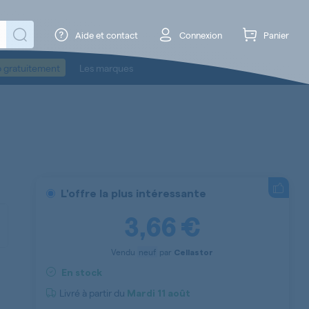
Aide et contact
Connexion
Panier
o gratuitement
Les marques
L'offre la plus intéressante
3,66 €
Vendu
neuf
par
Cellastor
En stock
Livré à partir du
Mardi
11 août