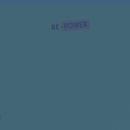
91609384300
91609384303
91609384301
91609384100
91609384302
91609384200
91609746300
91609746401
916770539
S
91609274002
91609207001