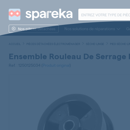
Nos solutions de réparations
Gu
Nos pièces détachées
ACCUEIL
PIÈCES DÉTACHÉES ÉLECTROMÉNAGER
SÈCHE-LINGE
PIED SÈCHE-L
Ensemble Rouleau De Serrage 
Ref. : 1250125034 (
Produit original
)