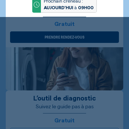
Prochain créneau :
à
AUJOURD'HUI
09H00
Gratuit
PRENDRE RENDEZ-VOUS
L’outil de diagnostic
Suivez le guide pas à pas
Gratuit