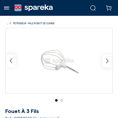
...
PETRISSEUR - PALE ROBOT DE CUISINE
Fouet À 3 Fils