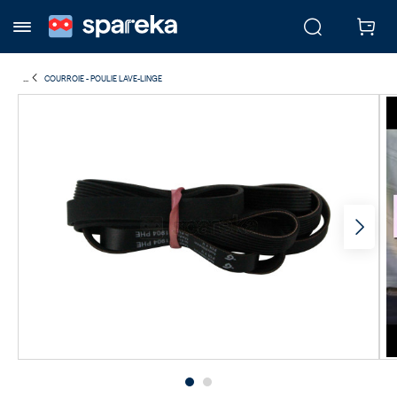
...
COURROIE - POULIE LAVE-LINGE